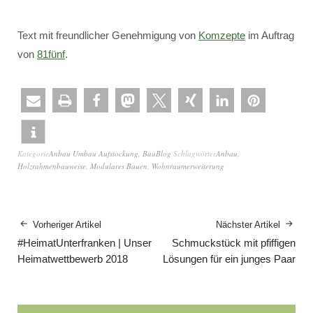
Text mit freundlicher Genehmigung von
Komzepte
im Auftrag
von
81fünf
.
Kategorie
Anbau Umbau Aufstockung
,
BauBlog
Schlagwörter
Anbau
,
Holzrahmenbauweise
,
Modulares Bauen
,
Wohnraumerweiterung
Vorheriger Artikel
Nächster Artikel
#HeimatUnterfranken | Unser
Schmuckstück mit pfiffigen
Heimatwettbewerb 2018
Lösungen für ein junges Paar