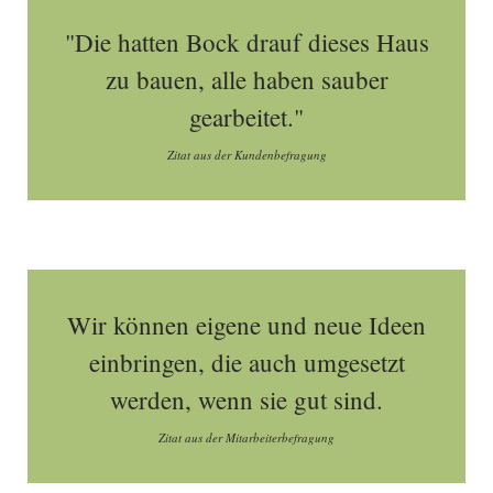
"Die hatten Bock drauf dieses Haus
zu bauen, alle haben sauber
gearbeitet."
Zitat aus der Kundenbefragung
Wir können eigene und neue Ideen
einbringen, die auch umgesetzt
werden, wenn sie gut sind.
Zitat aus der Mitarbeiterbefragung