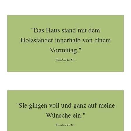
"Das Haus stand mit dem
Holzständer innerhalb von einem
Vormittag."
Kunden O-Ton
"Sie gingen voll und ganz auf meine
Wünsche ein."
Kunden O-Ton