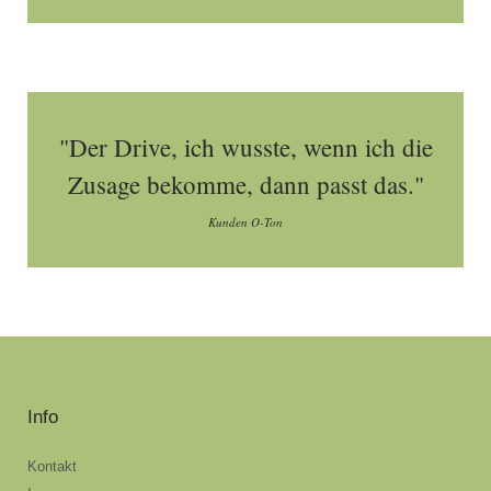
"Der Drive, ich wusste, wenn ich die
Zusage bekomme, dann passt das."
Kunden O-Ton
Info
Kontakt