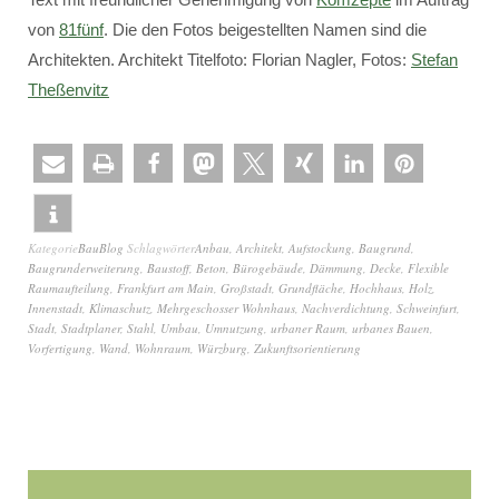
von
81fünf
. Die den Fotos beigestellten Namen sind die
Architekten. Architekt Titelfoto: Florian Nagler, Fotos:
Stefan
Theßenvitz
Kategorie
BauBlog
Schlagwörter
Anbau
,
Architekt
,
Aufstockung
,
Baugrund
,
Baugrunderweiterung
,
Baustoff
,
Beton
,
Bürogebäude
,
Dämmung
,
Decke
,
Flexible
Raumaufteilung
,
Frankfurt am Main
,
Großstadt
,
Grundfläche
,
Hochhaus
,
Holz
,
Innenstadt
,
Klimaschutz
,
Mehrgeschosser Wohnhaus
,
Nachverdichtung
,
Schweinfurt
,
Stadt
,
Stadtplaner
,
Stahl
,
Umbau
,
Umnutzung
,
urbaner Raum
,
urbanes Bauen
,
Vorfertigung
,
Wand
,
Wohnraum
,
Würzburg
,
Zukunftsorientierung