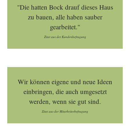
"Die hatten Bock drauf dieses Haus
zu bauen, alle haben sauber
gearbeitet."
Zitat aus der Kundenbefragung
Wir können eigene und neue Ideen
einbringen, die auch umgesetzt
werden, wenn sie gut sind.
Zitat aus der Mitarbeiterbefragung