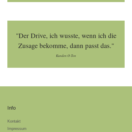
"Der Drive, ich wusste, wenn ich die
Zusage bekomme, dann passt das."
Kunden O-Ton
Info
Kontakt
Impressum