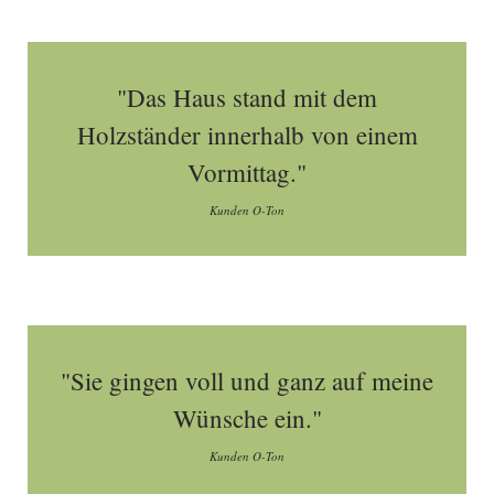
"Das Haus stand mit dem
Holzständer innerhalb von einem
Vormittag."
Kunden O-Ton
"Sie gingen voll und ganz auf meine
Wünsche ein."
Kunden O-Ton