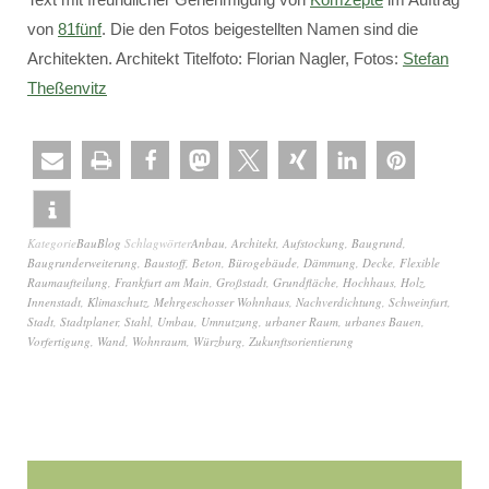
von
81fünf
. Die den Fotos beigestellten Namen sind die
Architekten. Architekt Titelfoto: Florian Nagler, Fotos:
Stefan
Theßenvitz
Kategorie
BauBlog
Schlagwörter
Anbau
,
Architekt
,
Aufstockung
,
Baugrund
,
Baugrunderweiterung
,
Baustoff
,
Beton
,
Bürogebäude
,
Dämmung
,
Decke
,
Flexible
Raumaufteilung
,
Frankfurt am Main
,
Großstadt
,
Grundfläche
,
Hochhaus
,
Holz
,
Innenstadt
,
Klimaschutz
,
Mehrgeschosser Wohnhaus
,
Nachverdichtung
,
Schweinfurt
,
Stadt
,
Stadtplaner
,
Stahl
,
Umbau
,
Umnutzung
,
urbaner Raum
,
urbanes Bauen
,
Vorfertigung
,
Wand
,
Wohnraum
,
Würzburg
,
Zukunftsorientierung