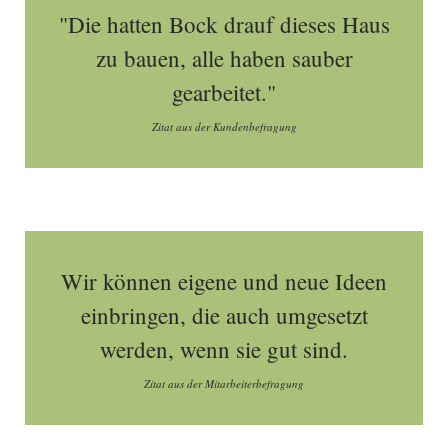
"Die hatten Bock drauf dieses Haus
zu bauen, alle haben sauber
gearbeitet."
Zitat aus der Kundenbefragung
Wir können eigene und neue Ideen
einbringen, die auch umgesetzt
werden, wenn sie gut sind.
Zitat aus der Mitarbeiterbefragung