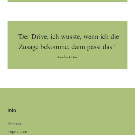
"Der Drive, ich wusste, wenn ich die
Zusage bekomme, dann passt das."
Kunden O-Ton
Info
Kontakt
Impressum