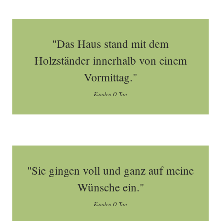
"Das Haus stand mit dem
Holzständer innerhalb von einem
Vormittag."
Kunden O-Ton
"Sie gingen voll und ganz auf meine
Wünsche ein."
Kunden O-Ton