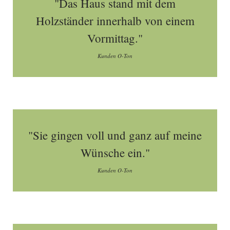
"Das Haus stand mit dem
Holzständer innerhalb von einem
Vormittag."
Kunden O-Ton
"Sie gingen voll und ganz auf meine
Wünsche ein."
Kunden O-Ton