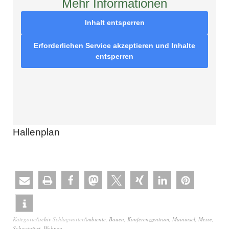
Mehr Informationen
Inhalt entsperren
Erforderlichen Service akzeptieren und Inhalte
entsperren
Hallenplan
Kategorie
Archiv
Schlagwörter
Ambiente
,
Bauen
,
Konferenzzentrum
,
Maininsel
,
Messe
,
Schweinfurt
,
Wohnen