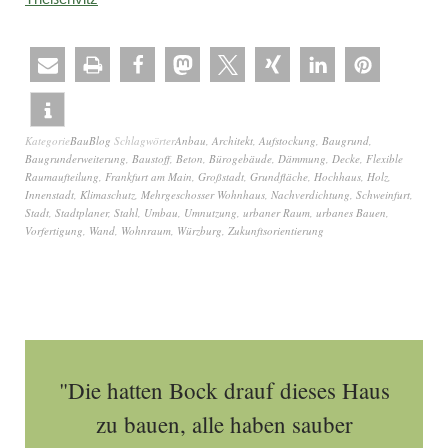
Kategorie
BauBlog
Schlagwörter
Anbau
,
Architekt
,
Aufstockung
,
Baugrund
,
Baugrunderweiterung
,
Baustoff
,
Beton
,
Bürogebäude
,
Dämmung
,
Decke
,
Flexible
Raumaufteilung
,
Frankfurt am Main
,
Großstadt
,
Grundfläche
,
Hochhaus
,
Holz
,
Innenstadt
,
Klimaschutz
,
Mehrgeschosser Wohnhaus
,
Nachverdichtung
,
Schweinfurt
,
Stadt
,
Stadtplaner
,
Stahl
,
Umbau
,
Umnutzung
,
urbaner Raum
,
urbanes Bauen
,
Vorfertigung
,
Wand
,
Wohnraum
,
Würzburg
,
Zukunftsorientierung
"Die hatten Bock drauf dieses Haus
zu bauen, alle haben sauber