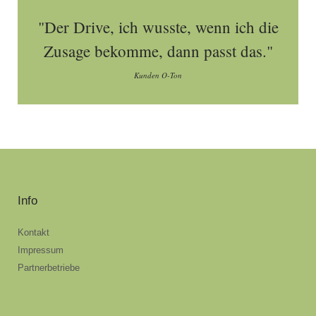
"Der Drive, ich wusste, wenn ich die
Zusage bekomme, dann passt das."
Kunden O-Ton
Info
Kontakt
Impressum
Partnerbetriebe