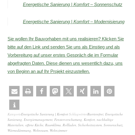
Energetische Sanierung | Komfort – Sonnenschutz
Energetische Sanierung | Komfort – Modernisierung
Sie wollen Ihr Bauvorhaben mit uns realisieren? Klicken Sie
bitte auf den Link und senden Sie uns als Einstieg und als
Vorbereitung auf unser erstes Gespräch die im Formular
abgefragten Daten. Diese dienen uns wesentlich dazu, uns
von Beginn an auf Ihr Projekt einzustellen.
Kategorie
Energetische Sanierung | Komfort
Schlagwörter
Barrierefrei
,
Energetische
Sanierung
,
Energiemanagement
,
Fensterverschattung
,
Komfort
,
nachhaltige
Materialien
,
offene Küche
,
Raumklima
,
Rollladen
,
Sicherheitssystem
,
Sonnenschutz
,
Wärmedämmung
,
Wohnraum
,
Wohnzimmer