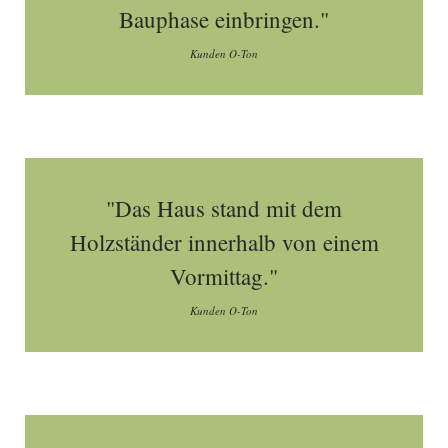
Bauphase einbringen."
Kunden O-Ton
"Das Haus stand mit dem
Holzständer innerhalb von einem
Vormittag."
Kunden O-Ton