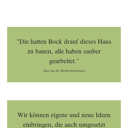
"Die hatten Bock drauf dieses Haus
zu bauen, alle haben sauber
gearbeitet."
Zitat aus der Kundenbefragung
Wir können eigene und neue Ideen
einbringen, die auch umgesetzt