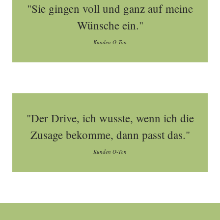
"Sie gingen voll und ganz auf meine
Wünsche ein."
Kunden O-Ton
"Der Drive, ich wusste, wenn ich die
Zusage bekomme, dann passt das."
Kunden O-Ton