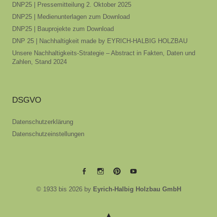
DNP25 | Pressemitteilung 2. Oktober 2025
DNP25 | Medienunterlagen zum Download
DNP25 | Bauprojekte zum Download
DNP 25 | Nachhaltigkeit made by EYRICH-HALBIG HOLZBAU
Unsere Nachhaltigkeits-Strategie – Abstract in Fakten, Daten und
Zahlen, Stand 2024
DSGVO
Datenschutzerklärung
Datenschutzeinstellungen
EYRICH-
EYRICH-
EYRICH-
EYRICH-
© 1933 bis 2026 by
Eyrich-Halbig Holzbau GmbH
HALBIG
HALBIG
HALBIG
HALBIG
HOLZBAU
HOLZBAU
HOLZBAU
HOLZBAU
@
@
@
@