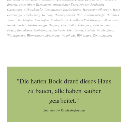
Energie
,
erneuerbare Ressourcen
,
erneuerbarer Energieträger
,
Förderung
,
Gasheizung
,
Gebäudehülle
,
Grundwasser
,
Hackschnitzel
,
Hackschnitzelheizung
,
Haus
,
Heizenergie
,
Heizleistung
,
Heizung
,
Heizungswasser
,
Holz
,
Holzbrennstoffe
,
Holzhaus
,
Januar
,
Kachelofen
,
Kaminofen
,
Kohlendioxid
,
Landkreis Bad Kissingen
,
Mauerwerk
,
Nachhaltigkeit
,
Niedrigenergie-Heizung
,
Oberthulba
,
Ölheizung
,
Pelletheizung
,
Pellets
,
Raumklima
,
Sanierungsmaßnahmen
,
Solarthermie
,
Umbau
,
Wandaufbau
,
Wärmepumpe
,
Warmwasseraufbereitung
,
Wohnhaus
,
Wohnraum
,
Zentralheizung
"Die hatten Bock drauf dieses Haus
zu bauen, alle haben sauber
gearbeitet."
Zitat aus der Kundenbefragung