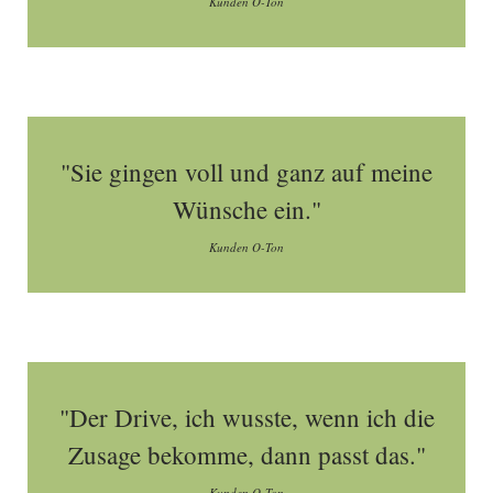
Kunden O-Ton
"Sie gingen voll und ganz auf meine
Wünsche ein."
Kunden O-Ton
"Der Drive, ich wusste, wenn ich die
Zusage bekomme, dann passt das."
Kunden O-Ton