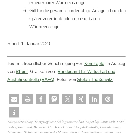
erneuerbarer Wärmeerzeuger.
Gilt für die gesamte förderfähige Anlage, ohne den
später zu errichtenden erneuerbaren
Wärmeerzeuger.
Stand: 1. Januar 2020
Text mit freundlicher Genehmigung von
Komzepte
im Auftrag
von
81fünf
, Grafiken vom
Bundesamt für Wirtschaft und
Ausfuhrkontrolle (BAFA)
, Fotos von
Stefan Theßenvitz
,
Kategorie
BauBlog
,
Energieeffizienz
Schlagwörter
Anbau
,
Außenluft
,
Austausch
,
BAFA
,
Boden
,
Brennwert
,
Bundesamt für Wirtschaft und Ausfuhrkontrolle
,
Dämmleistung
,
Dämmung
,
Dichtigkeit
,
energetische Modernisierung
,
Energieeffizienz
,
erneuerbare