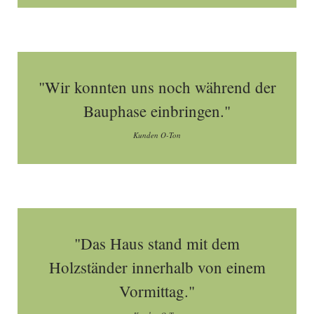
"Wir konnten uns noch während der
Bauphase einbringen."
Kunden O-Ton
"Das Haus stand mit dem
Holzständer innerhalb von einem
Vormittag."