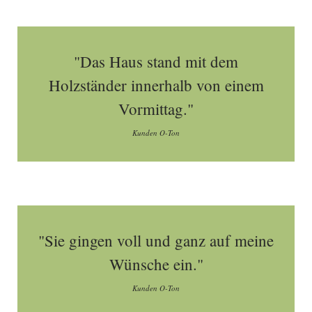
"Das Haus stand mit dem
Holzständer innerhalb von einem
Vormittag."
Kunden O-Ton
"Sie gingen voll und ganz auf meine
Wünsche ein."
Kunden O-Ton