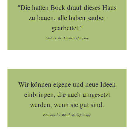
"Die hatten Bock drauf dieses Haus
zu bauen, alle haben sauber
gearbeitet."
Zitat aus der Kundenbefragung
Wir können eigene und neue Ideen
einbringen, die auch umgesetzt
werden, wenn sie gut sind.
Zitat aus der Mitarbeiterbefragung