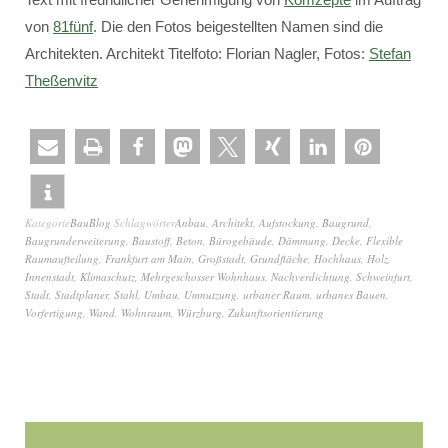
von
81fünf
. Die den Fotos beigestellten Namen sind die
Architekten. Architekt Titelfoto: Florian Nagler, Fotos:
Stefan
Theßenvitz
Kategorie
BauBlog
Schlagwörter
Anbau
,
Architekt
,
Aufstockung
,
Baugrund
,
Baugrunderweiterung
,
Baustoff
,
Beton
,
Bürogebäude
,
Dämmung
,
Decke
,
Flexible
Raumaufteilung
,
Frankfurt am Main
,
Großstadt
,
Grundfläche
,
Hochhaus
,
Holz
,
Innenstadt
,
Klimaschutz
,
Mehrgeschosser Wohnhaus
,
Nachverdichtung
,
Schweinfurt
,
Stadt
,
Stadtplaner
,
Stahl
,
Umbau
,
Umnutzung
,
urbaner Raum
,
urbanes Bauen
,
Vorfertigung
,
Wand
,
Wohnraum
,
Würzburg
,
Zukunftsorientierung