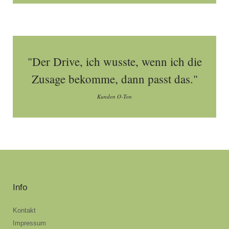
"Der Drive, ich wusste, wenn ich die
Zusage bekomme, dann passt das."
Kunden O-Ton
Info
Kontakt
Impressum