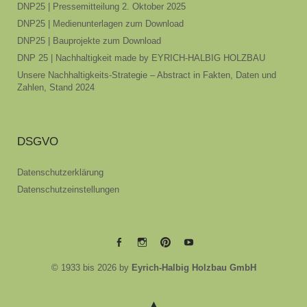
DNP25 | Pressemitteilung 2. Oktober 2025
DNP25 | Medienunterlagen zum Download
DNP25 | Bauprojekte zum Download
DNP 25 | Nachhaltigkeit made by EYRICH-HALBIG HOLZBAU
Unsere Nachhaltigkeits-Strategie – Abstract in Fakten, Daten und
Zahlen, Stand 2024
DSGVO
Datenschutzerklärung
Datenschutzeinstellungen
EYRICH-
EYRICH-
EYRICH-
EYRICH-
© 1933 bis 2026 by
Eyrich-Halbig Holzbau GmbH
HALBIG
HALBIG
HALBIG
HALBIG
HOLZBAU
HOLZBAU
HOLZBAU
HOLZBAU
@
@
@
@