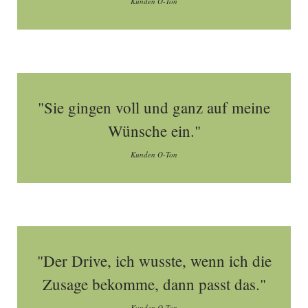
Kunden O-Ton
"Sie gingen voll und ganz auf meine
Wünsche ein."
Kunden O-Ton
"Der Drive, ich wusste, wenn ich die
Zusage bekomme, dann passt das."
Kunden O-Ton