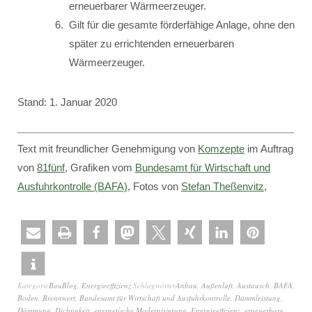
erneuerbarer Wärmeerzeuger.
Gilt für die gesamte förderfähige Anlage, ohne den
später zu errichtenden erneuerbaren
Wärmeerzeuger.
Stand: 1. Januar 2020
Text mit freundlicher Genehmigung von
Komzepte
im Auftrag
von
81fünf
, Grafiken vom
Bundesamt für Wirtschaft und
Ausfuhrkontrolle (BAFA)
, Fotos von
Stefan Theßenvitz
,
Kategorie
BauBlog
,
Energieeffizienz
Schlagwörter
Anbau
,
Außenluft
,
Austausch
,
BAFA
,
Boden
,
Brennwert
,
Bundesamt für Wirtschaft und Ausfuhrkontrolle
,
Dämmleistung
,
Dämmung
,
Dichtigkeit
,
energetische Modernisierung
,
Energieeffizienz
,
erneuerbare