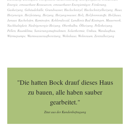
Energie
,
erneuerbare Ressourcen
,
erneuerbarer Energieträger
,
Förderung
,
Gasheizung
,
Gebäudehülle
,
Grundwasser
,
Hackschnitzel
,
Hackschnitzelheizung
,
Haus
,
Heizenergie
,
Heizleistung
,
Heizung
,
Heizungswasser
,
Holz
,
Holzbrennstoffe
,
Holzhaus
,
Januar
,
Kachelofen
,
Kaminofen
,
Kohlendioxid
,
Landkreis Bad Kissingen
,
Mauerwerk
,
Nachhaltigkeit
,
Niedrigenergie-Heizung
,
Oberthulba
,
Ölheizung
,
Pelletheizung
,
Pellets
,
Raumklima
,
Sanierungsmaßnahmen
,
Solarthermie
,
Umbau
,
Wandaufbau
,
Wärmepumpe
,
Warmwasseraufbereitung
,
Wohnhaus
,
Wohnraum
,
Zentralheizung
"Die hatten Bock drauf dieses Haus
zu bauen, alle haben sauber
gearbeitet."
Zitat aus der Kundenbefragung