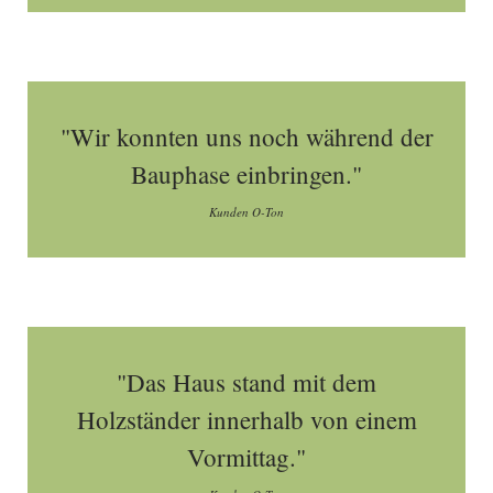
"Wir konnten uns noch während der
Bauphase einbringen."
Kunden O-Ton
"Das Haus stand mit dem
Holzständer innerhalb von einem
Vormittag."