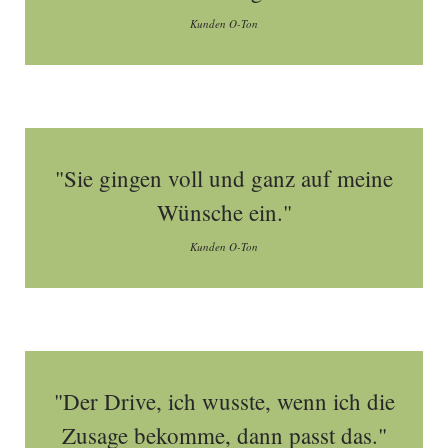
Kunden O-Ton
"Sie gingen voll und ganz auf meine
Wünsche ein."
Kunden O-Ton
"Der Drive, ich wusste, wenn ich die
Zusage bekomme, dann passt das."