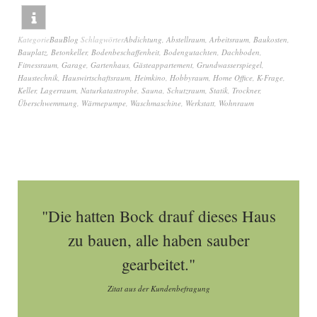
Kategorie
BauBlog
Schlagwörter
Abdichtung
,
Abstellraum
,
Arbeitsraum
,
Baukosten
,
Bauplatz
,
Betonkeller
,
Bodenbeschaffenheit
,
Bodengutachten
,
Dachboden
,
Fitnessraum
,
Garage
,
Gartenhaus
,
Gästeappartement
,
Grundwasserspiegel
,
Haustechnik
,
Hauswirtschaftsraum
,
Heimkino
,
Hobbyraum
,
Home Office
,
K-Frage
,
Keller
,
Lagerraum
,
Naturkatastrophe
,
Sauna
,
Schutzraum
,
Statik
,
Trockner
,
Überschwemmung
,
Wärmepumpe
,
Waschmaschine
,
Werkstatt
,
Wohnraum
"Die hatten Bock drauf dieses Haus
zu bauen, alle haben sauber
gearbeitet."
Zitat aus der Kundenbefragung