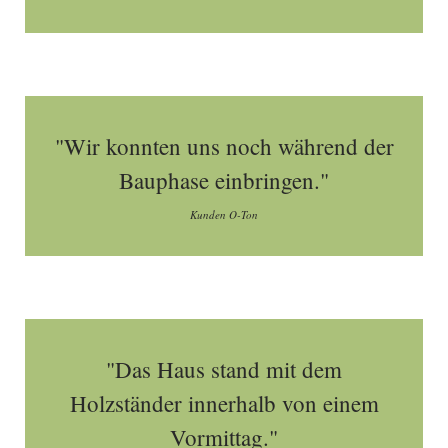
"Wir konnten uns noch während der
Bauphase einbringen."
Kunden O-Ton
"Das Haus stand mit dem
Holzständer innerhalb von einem
Vormittag."