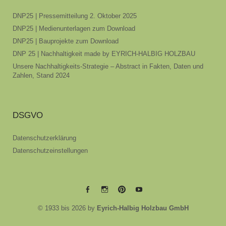
DNP25 | Pressemitteilung 2. Oktober 2025
DNP25 | Medienunterlagen zum Download
DNP25 | Bauprojekte zum Download
DNP 25 | Nachhaltigkeit made by EYRICH-HALBIG HOLZBAU
Unsere Nachhaltigkeits-Strategie – Abstract in Fakten, Daten und
Zahlen, Stand 2024
DSGVO
Datenschutzerklärung
Datenschutzeinstellungen
EYRICH-
EYRICH-
EYRICH-
EYRICH-
© 1933 bis 2026 by
Eyrich-Halbig Holzbau GmbH
HALBIG
HALBIG
HALBIG
HALBIG
HOLZBAU
HOLZBAU
HOLZBAU
HOLZBAU