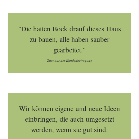
"Die hatten Bock drauf dieses Haus
zu bauen, alle haben sauber
gearbeitet."
Zitat aus der Kundenbefragung
Wir können eigene und neue Ideen
einbringen, die auch umgesetzt
werden, wenn sie gut sind.