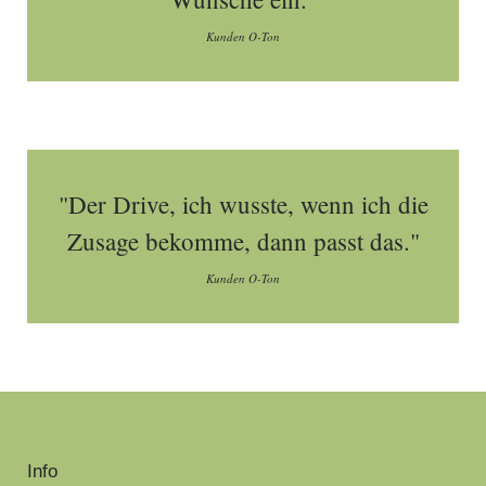
Kunden O-Ton
"Der Drive, ich wusste, wenn ich die
Zusage bekomme, dann passt das."
Kunden O-Ton
Info