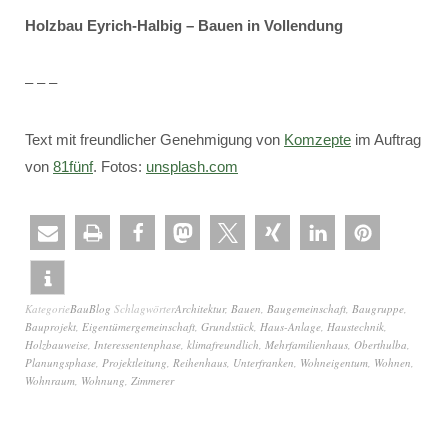
Holzbau Eyrich-Halbig – Bauen in Vollendung
– – –
Text mit freundlicher Genehmigung von
Komzepte
im Auftrag
von
81fünf
. Fotos:
unsplash.com
Kategorie
BauBlog
Schlagwörter
Architektur
,
Bauen
,
Baugemeinschaft
,
Baugruppe
,
Bauprojekt
,
Eigentümergemeinschaft
,
Grundstück
,
Haus-Anlage
,
Haustechnik
,
Holzbauweise
,
Interessentenphase
,
klimafreundlich
,
Mehrfamilienhaus
,
Oberthulba
,
Planungsphase
,
Projektleitung
,
Reihenhaus
,
Unterfranken
,
Wohneigentum
,
Wohnen
,
Wohnraum
,
Wohnung
,
Zimmerer