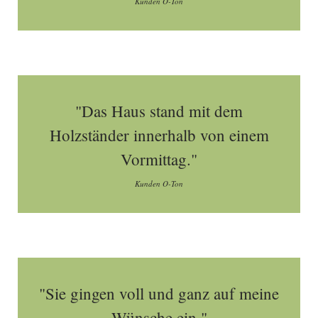
Kunden O-Ton
"Das Haus stand mit dem
Holzständer innerhalb von einem
Vormittag."
Kunden O-Ton
"Sie gingen voll und ganz auf meine
Wünsche ein."