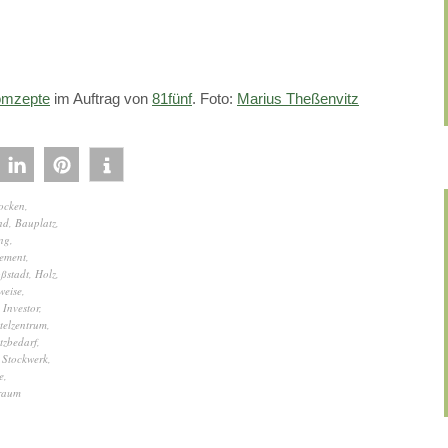
mzepte
im Auftrag von
81fünf
. Foto:
Marius Theßenvitz
tocken
,
nd
,
Bauplatz
,
ng
,
ement
,
ßstadt
,
Holz
,
weise
,
,
Investor
,
telzentrum
,
tzbedarf
,
,
Stockwerk
,
e
,
raum