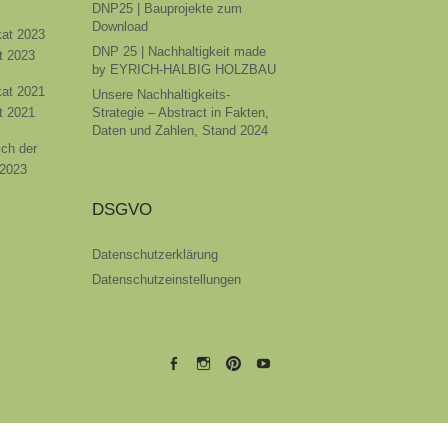
DNP25 | Bauprojekte zum
Download
ikat 2023
DNP 25 | Nachhaltigkeit made
t 2023
by EYRICH-HALBIG HOLZBAU
ikat 2021
Unsere Nachhaltigkeits-
t 2021
Strategie – Abstract in Fakten,
Daten und Zahlen, Stand 2024
ich der
 2023
DSGVO
Datenschutzerklärung
Datenschutzeinstellungen
EYRICH-
EYRICH-
EYRICH-
EYRICH-
HALBIG
HALBIG
HALBIG
HALBIG
HOLZBAU
HOLZBAU
HOLZBAU
HOLZBAU
@
@
@
@