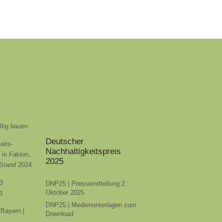
ltig bauen
Deutscher
eits-
Nachhaltigkeitspreis
t in Fakten,
2025
 Stand 2024
3
DNP25 | Pressemitteilung 2.
Oktober 2025
1
DNP25 | Medienunterlagen zum
Bayern |
Download