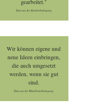
gearbeitet."
Zitat aus der Kundenbefragung
Wir können eigene und
neue Ideen einbringen,
die auch umgesetzt
werden, wenn sie gut
sind.
Zitat aus der Mitarbeiterbefragung