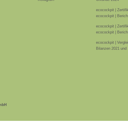
ecocockpit | Zertif
ecocockpit | Berich
ecocockpit | Zertif
ecocockpit | Berich
ecocockpit | Vergle
Bilanzen 2021 und
GmbH