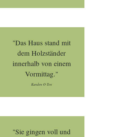
"Das Haus stand mit
dem Holzständer
innerhalb von einem
Vormittag."
Kunden O-Ton
"Sie gingen voll und