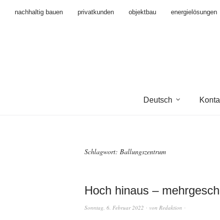
nachhaltig bauen
privatkunden
objektbau
energielösungen
Deutsch
Konta
Schlagwort:
Ballungszentrum
Hoch hinaus – mehrgesch
Sonntag, 6. Februar 2022
von
Redaktion