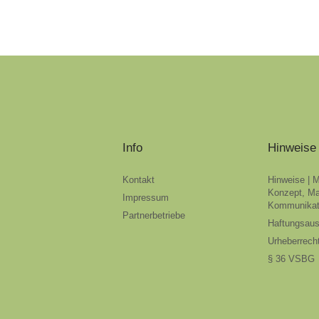
Info
Hinweise
Kontakt
Hinweise | 
Konzept, Ma
Impressum
Kommunikat
Partnerbetriebe
Haftungsau
Urheberrech
§ 36 VSBG