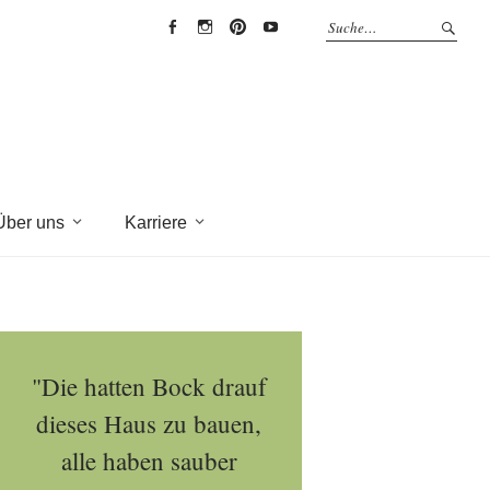
EYRICH-
EYRICH-
EYRICH-
EYRICH-
HALBIG
HALBIG
HALBIG
HALBIG
HOLZBAU
HOLZBAU
HOLZBAU
HOLZBAU
@
@
@
@
Facebook
Instagram
Pinterest
Youtube
Über uns
Karriere
"Die hatten Bock drauf
dieses Haus zu bauen,
alle haben sauber