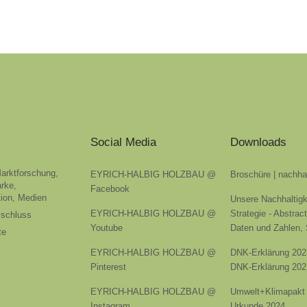
Social Media
Downloads
Marktforschung,
EYRICH-HALBIG HOLZBAU @
Broschüre | nachha
rke,
Facebook
ion, Medien
Unsere Nachhaltigk
EYRICH-HALBIG HOLZBAU @
Strategie - Abstrac
sschluss
Youtube
Daten und Zahlen,
te
EYRICH-HALBIG HOLZBAU @
DNK-Erklärung 202
Pinterest
DNK-Erklärung 202
EYRICH-HALBIG HOLZBAU @
Umwelt+Klimapakt 
Instagram
Urkunde 2024