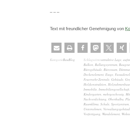
– – –
Text mit freundlicher Genehmigung von
Ko
Kategorie
BauBlog
Schlagwörter
attraktive Lage
,
aufs
Balkon
,
Ballungszentrum
,
Baugru
Bürogebäude
,
Büroraum
,
Dämmu
Deckenelement
,
Etage
,
Fassadenel
Feuerwehr-Zentrale
,
Gebäude
,
Gro
Holzkonstruktion
,
Holzrahmenbau
Immobilie
,
Immobiliengesellschaft
Kindergarten
,
mehrgeschossig
,
Mit
Nachverdichtung
,
Oberthulba
,
Pla
Raumklima
,
Schule
,
Sportzentrum
Unternehmen
,
Verwaltungsgebäud
Vorfertigung
,
Wandelement
,
Wohn