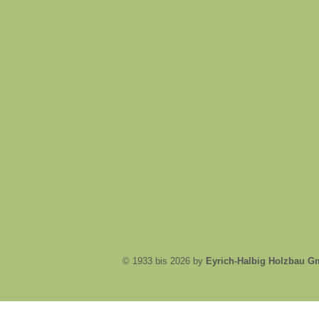
© 1933 bis 2026 by
Eyrich-Halbig Holzbau 