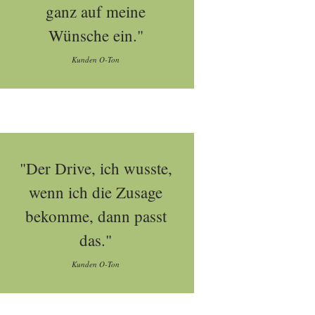
ganz auf meine
Wünsche ein."
Kunden O-Ton
"Der Drive, ich wusste,
wenn ich die Zusage
bekomme, dann passt
das."
Kunden O-Ton