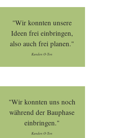
"Wir konnten unsere
Ideen frei einbringen,
also auch frei planen."
Kunden O-Ton
"Wir konnten uns noch
während der Bauphase
einbringen."
Kunden O-Ton