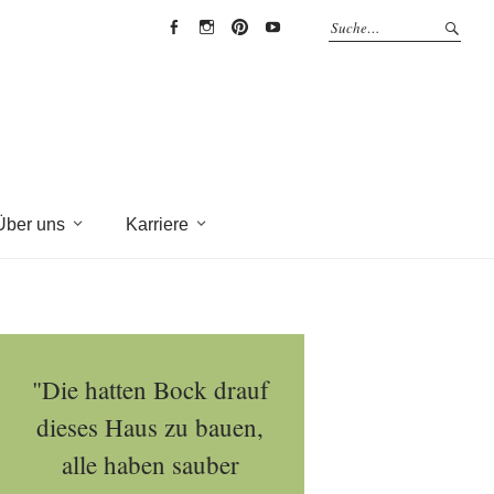
EYRICH-
EYRICH-
EYRICH-
EYRICH-
HALBIG
HALBIG
HALBIG
HALBIG
HOLZBAU
HOLZBAU
HOLZBAU
HOLZBAU
@
@
@
@
Facebook
Instagram
Pinterest
Youtube
Über uns
Karriere
"Die hatten Bock drauf
dieses Haus zu bauen,
alle haben sauber