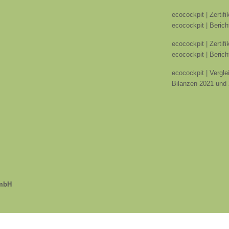
ecocockpit | Zertif
ecocockpit | Berich
ecocockpit | Zertif
ecocockpit | Berich
ecocockpit | Vergle
Bilanzen 2021 und
GmbH