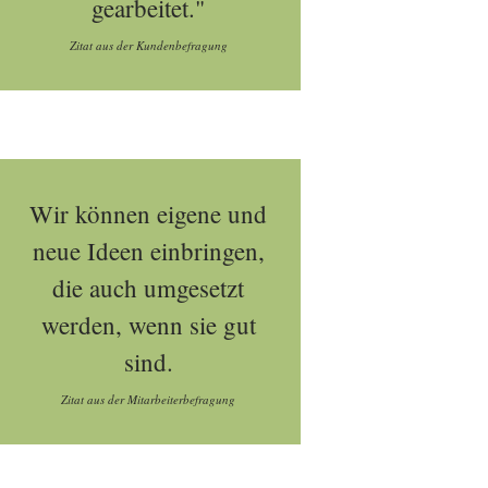
gearbeitet."
Zitat aus der Kundenbefragung
Wir können eigene und
neue Ideen einbringen,
die auch umgesetzt
werden, wenn sie gut
sind.
Zitat aus der Mitarbeiterbefragung