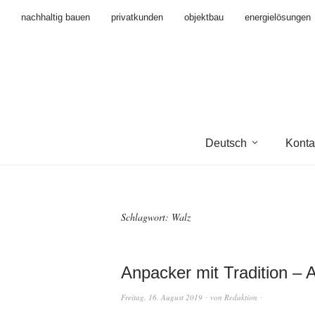
nachhaltig bauen
privatkunden
objektbau
energielösungen
Deutsch
Konta
Schlagwort:
Walz
Anpacker mit Tradition –
Freitag, 16. August 2019
von
Redaktion