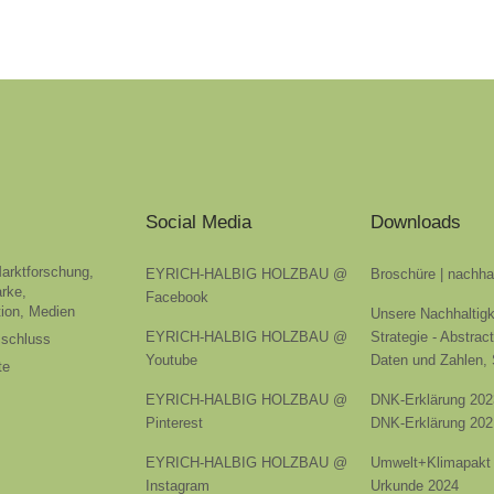
Social Media
Downloads
Marktforschung,
EYRICH-HALBIG HOLZBAU @
Broschüre | nachha
rke,
Facebook
ion, Medien
Unsere Nachhaltigk
EYRICH-HALBIG HOLZBAU @
Strategie - Abstrac
sschluss
Youtube
Daten und Zahlen,
te
EYRICH-HALBIG HOLZBAU @
DNK-Erklärung 202
Pinterest
DNK-Erklärung 202
EYRICH-HALBIG HOLZBAU @
Umwelt+Klimapakt 
Instagram
Urkunde 2024