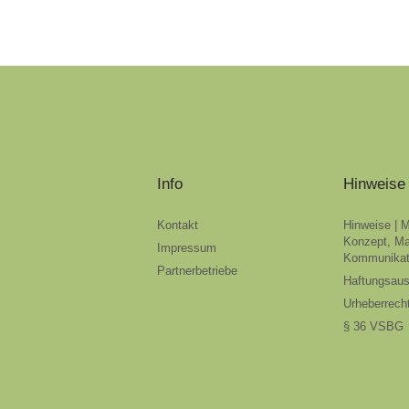
Info
Hinweise
Kontakt
Hinweise | 
Konzept, Ma
Impressum
Kommunikat
Partnerbetriebe
Haftungsau
Urheberrech
§ 36 VSBG