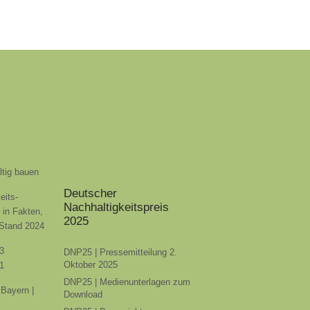
ltig bauen
Deutscher
eits-
Nachhaltigkeitspreis
t in Fakten,
2025
 Stand 2024
3
DNP25 | Pressemitteilung 2.
Oktober 2025
1
DNP25 | Medienunterlagen zum
Bayern |
Download