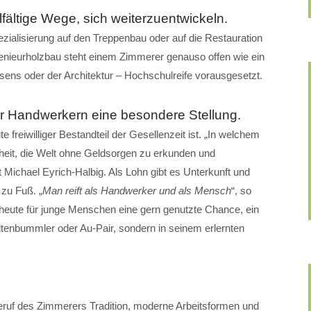
fältige Wege, sich weiterzuentwickeln.
ezialisierung auf den Treppenbau oder auf die Restauration
enieurholzbau steht einem Zimmerer genauso offen wie ein
sens oder der Architektur – Hochschulreife vorausgesetzt.
er Handwerkern eine besondere Stellung.
e freiwilliger Bestandteil der Gesellenzeit ist. „In welchem
nheit, die Welt ohne Geldsorgen zu erkunden und
Michael Eyrich-Halbig. Als Lohn gibt es Unterkunft und
 zu Fuß. „
Man reift als Handwerker und als Mensch
“, so
t heute für junge Menschen eine gern genutzte Chance, ein
ltenbummler oder Au-Pair, sondern in seinem erlernten
Beruf des Zimmerers Tradition, moderne Arbeitsformen und