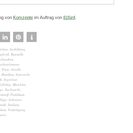
ung von
Komzepte
im Auftrag von
81fünf
.
tektur
,
Ausbildung
,
physik
,
Baustelle
,
chausbau
,
eckenelemente
,
,
Fräse
,
Geselle
,
,
Hausbau
,
historische
ik
,
Ingenieur
,
Lehrling
,
Maschine
,
ge
,
Nachwuchs
,
rkstoff
,
Praktikum
,
Säge
,
Schreiner
,
tatik
,
Studium
,
mbau
,
Vorfertigung
,
erer