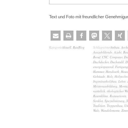
Text und Foto mit freundlicher Genehmig
Kategorie
Aktuell
,
BauBlog
Schlagwörter
Anbau
,
Archi
Auszubildende
,
Azubi
,
Bau
Beruf
,
CNC
,
Computer
,
Da
Dachdecker
,
Dachstuhl
,
D
energiesparend
,
Fertigung
Hammer
,
Handwerk
,
Haus
Gebäude
,
Holz
,
Holztechn
Ingenieurholzbau
,
Lehre
,
Meisterausbildung
,
Monta
natürlich
,
ökologischer We
Raumklima
,
Restaurieren
,
Senklot
,
Spezialisierung
,
S
Tradition
,
Treppenbau
,
U
Walz
,
Wandelemente
,
Zimm