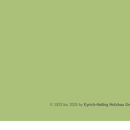
© 1933 bis 2026 by
Eyrich-Halbig Holzbau 