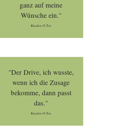
ganz auf meine
Wünsche ein."
Kunden O-Ton
"Der Drive, ich wusste,
wenn ich die Zusage
bekomme, dann passt
das."
Kunden O-Ton