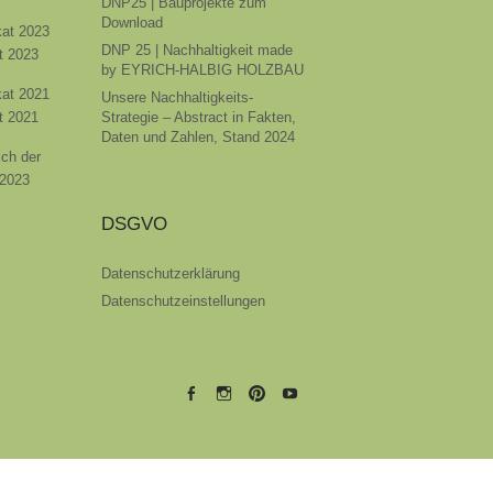
DNP25 | Bauprojekte zum
Download
ikat 2023
DNP 25 | Nachhaltigkeit made
t 2023
by EYRICH-HALBIG HOLZBAU
ikat 2021
Unsere Nachhaltigkeits-
t 2021
Strategie – Abstract in Fakten,
Daten und Zahlen, Stand 2024
ich der
 2023
DSGVO
Datenschutzerklärung
Datenschutzeinstellungen
EYRICH-
EYRICH-
EYRICH-
EYRICH-
HALBIG
HALBIG
HALBIG
HALBIG
HOLZBAU
HOLZBAU
HOLZBAU
HOLZBAU
@
@
@
@