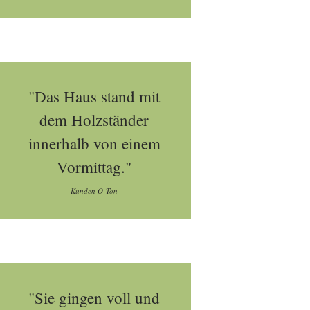
"Das Haus stand mit
dem Holzständer
innerhalb von einem
Vormittag."
Kunden O-Ton
"Sie gingen voll und