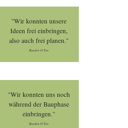
"Wir konnten unsere
Ideen frei einbringen,
also auch frei planen."
Kunden O-Ton
"Wir konnten uns noch
während der Bauphase
einbringen."
Kunden O-Ton