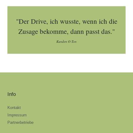
"Der Drive, ich wusste, wenn ich die
Zusage bekomme, dann passt das."
Kunden O-Ton
Info
Kontakt
Impressum
Partnerbetriebe