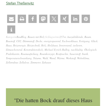
Stefan Theßenvitz
Kategorie
BauBlog
,
Bauen mit Holz
Schlagwörter
257er
,
Auszubildende
,
Baum
,
Baustoff
,
CO2
,
Dämmstoff
,
Decke
,
energiesparend
,
Fachwerkhaus
,
Fertigung
,
Glück
,
Haus
,
Heizenergie
,
Heiztechnik
,
Holz
,
Holzhaus
,
Innenwand
,
isolieren
,
klimaschonend
,
Konstruktionsholz
,
Michael Eyrich-Halbig
,
nachhaltig
,
Ökologisch
,
Praktikantin
,
Raumaufteilung
,
Raumkonzept
,
Restfeuchte
,
Sauerstoff
,
Statik
,
Temperaturschwankung
,
Träume
,
Wald
,
Wand
,
Wärme
,
Werkstoff
,
Wohnklima
,
Zellstruktur
,
Zellulose
,
Zimmerer
,
Zuhause
"Die hatten Bock drauf dieses Haus