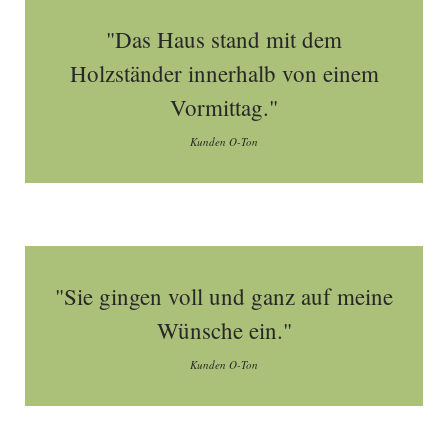
"Das Haus stand mit dem
Holzständer innerhalb von einem
Vormittag."
Kunden O-Ton
"Sie gingen voll und ganz auf meine
Wünsche ein."
Kunden O-Ton