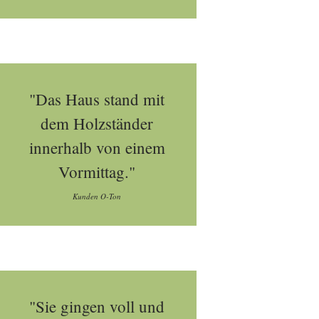
"Das Haus stand mit
dem Holzständer
innerhalb von einem
Vormittag."
Kunden O-Ton
"Sie gingen voll und