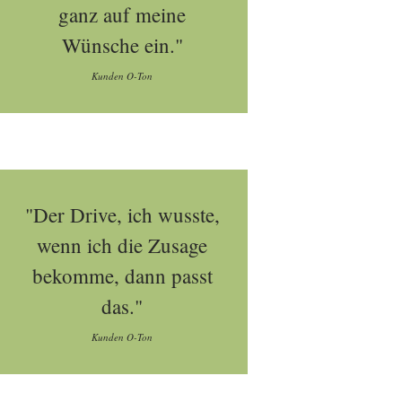
ganz auf meine
Wünsche ein."
Kunden O-Ton
"Der Drive, ich wusste,
wenn ich die Zusage
bekomme, dann passt
das."
Kunden O-Ton