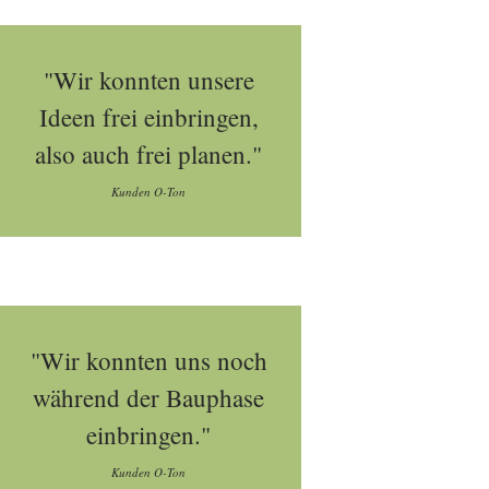
"Wir konnten unsere
Ideen frei einbringen,
also auch frei planen."
Kunden O-Ton
"Wir konnten uns noch
während der Bauphase
einbringen."
Kunden O-Ton