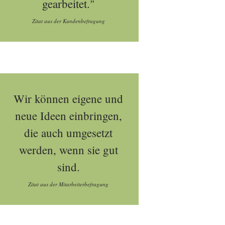
gearbeitet."
Zitat aus der Kundenbefragung
Wir können eigene und
neue Ideen einbringen,
die auch umgesetzt
werden, wenn sie gut
sind.
Zitat aus der Mitarbeiterbefragung