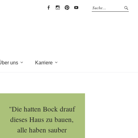
EYRICH-
EYRICH-
EYRICH-
EYRICH-
HALBIG
HALBIG
HALBIG
HALBIG
HOLZBAU
HOLZBAU
HOLZBAU
HOLZBAU
@
@
@
@
Facebook
Instagram
Pinterest
Youtube
Über uns
Karriere
"Die hatten Bock drauf
dieses Haus zu bauen,
alle haben sauber