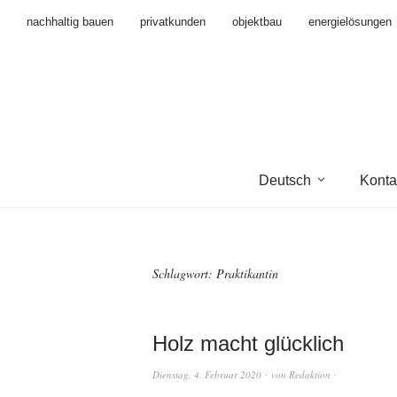
nachhaltig bauen
privatkunden
objektbau
energielösungen
Deutsch
Konta
Schlagwort:
Praktikantin
Holz macht glücklich
Dienstag, 4. Februar 2020
von
Redaktion