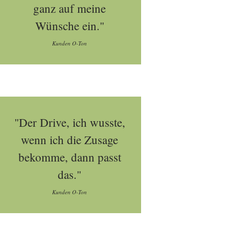
ganz auf meine
Wünsche ein."
Kunden O-Ton
"Der Drive, ich wusste,
wenn ich die Zusage
bekomme, dann passt
das."
Kunden O-Ton