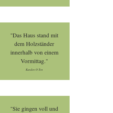
"Das Haus stand mit
dem Holzständer
innerhalb von einem
Vormittag."
Kunden O-Ton
"Sie gingen voll und