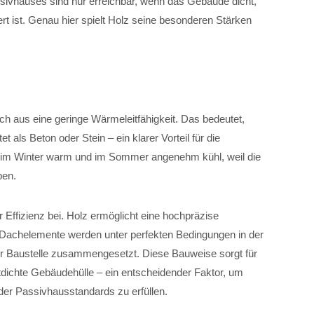
sivhauses sind nur erreichbar, wenn das Gebäude dicht,
rt ist. Genau hier spielt Holz seine besonderen Stärken
sich aus eine geringe Wärmeleitfähigkeit. Das bedeutet,
als Beton oder Stein – ein klarer Vorteil für die
bt im Winter warm und im Sommer angenehm kühl, weil die
ben.
r Effizienz bei. Holz ermöglicht eine hochpräzise
Dachelemente werden unter perfekten Bedingungen in der
der Baustelle zusammengesetzt. Diese Bauweise sorgt für
tdichte Gebäudehülle – ein entscheidender Faktor, um
er Passivhausstandards zu erfüllen.