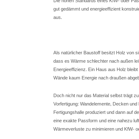
Die hohen Standards eines KfW- oder Pas
gut gedämmt und energieeffizient konstruie
aus.
Als natürlicher Baustoff besitzt Holz von 
dass es Wärme schlechter nach außen leitet 
Energieeffizienz. Ein Haus aus Holz blei
Wände kaum Energie nach draußen abge
Doch nicht nur das Material selbst trägt zu
Vorfertigung: Wandelemente, Decken und 
Fertigungshalle produziert und dann auf 
eine exakte Passform und eine nahezu luf
Wärmeverluste zu minimieren und KfW- od