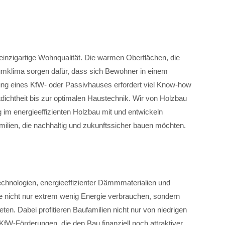
 einzigartige Wohnqualität. Die warmen Oberflächen, die
mklima sorgen dafür, dass sich Bewohner in einem
ung eines KfW- oder Passivhauses erfordert viel Know-how
dichtheit bis zur optimalen Haustechnik. Wir von Holzbau
g im energieeffizienten Holzbau mit und entwickeln
milien, die nachhaltig und zukunftssicher bauen möchten.
chnologien, energieeffizienter Dämmmaterialien und
ie nicht nur extrem wenig Energie verbrauchen, sondern
ten. Dabei profitieren Baufamilien nicht nur von niedrigen
fW-Förderungen, die den Bau finanziell noch attraktiver