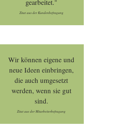
gearbeitet."
Zitat aus der Kundenbefragung
Wir können eigene und
neue Ideen einbringen,
die auch umgesetzt
werden, wenn sie gut
sind.
Zitat aus der Mitarbeiterbefragung