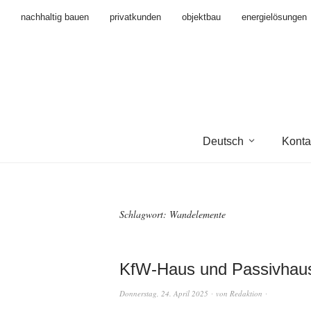
nachhaltig bauen
privatkunden
objektbau
energielösungen
Deutsch
Konta
Schlagwort:
Wandelemente
KfW-Haus und Passivhaus: 
Donnerstag, 24. April 2025
von
Redaktion