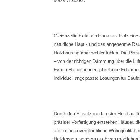
Massivhauses.
Gleichzeitig bietet ein Haus aus Holz eine
natürliche Haptik und das angenehme Rau
Holzhaus spürbar wohler fühlen. Die Plan
– von der richtigen Dämmung über die Luft
Eyrich-Halbig bringen jahrelange Erfahrun
individuell angepasste Lösungen für Baufa
Durch den Einsatz modernster Holzbau-Te
präziser Vorfertigung entstehen Häuser, d
auch eine unvergleichliche Wohnqualität bie
Heizkosten, sondern auch von möglichen K