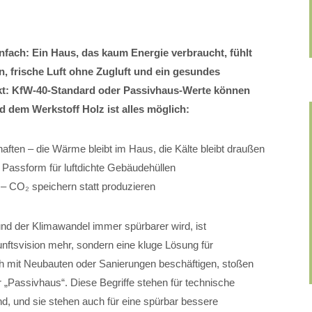
nfach: Ein Haus, das kaum Energie verbraucht, fühlt
, frische Luft ohne Zugluft und ein gesundes
t: KfW-40-Standard oder Passivhaus-Werte können
em Werkstoff Holz ist alles möglich:
en – die Wärme bleibt im Haus, die Kälte bleibt draußen
e Passform für luftdichte Gebäudehüllen
 – CO₂ speichern statt produzieren
n und der Klimawandel immer spürbarer wird, ist
unftsvision mehr, sondern eine kluge Lösung für
ch mit Neubauten oder Sanierungen beschäftigen, stoßen
r „Passivhaus“. Diese Begriffe stehen für technische
ind, und sie stehen auch für eine spürbar bessere