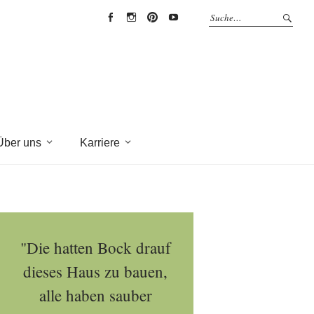
EYRICH-
EYRICH-
EYRICH-
EYRICH-
HALBIG
HALBIG
HALBIG
HALBIG
HOLZBAU
HOLZBAU
HOLZBAU
HOLZBAU
@
@
@
@
Facebook
Instagram
Pinterest
Youtube
Über uns
Karriere
"Die hatten Bock drauf
dieses Haus zu bauen,
alle haben sauber