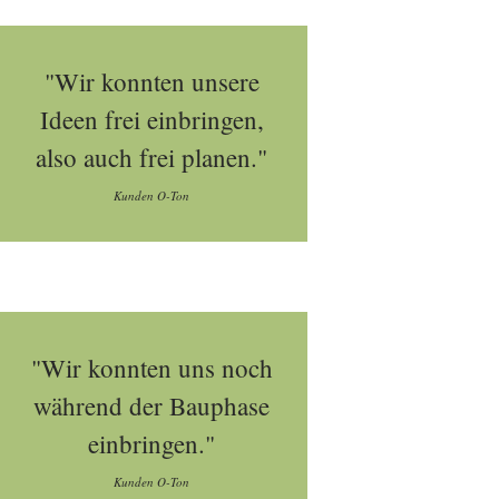
"Wir konnten unsere
Ideen frei einbringen,
also auch frei planen."
Kunden O-Ton
"Wir konnten uns noch
während der Bauphase
einbringen."
Kunden O-Ton