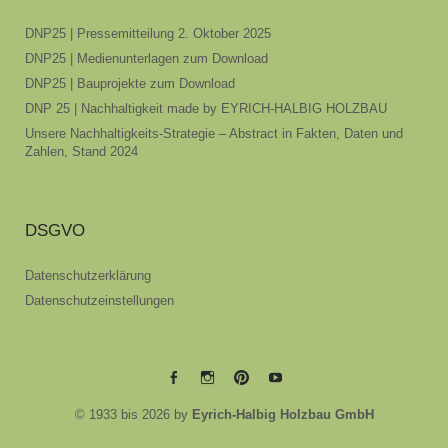
DNP25 | Pressemitteilung 2. Oktober 2025
DNP25 | Medienunterlagen zum Download
DNP25 | Bauprojekte zum Download
DNP 25 | Nachhaltigkeit made by EYRICH-HALBIG HOLZBAU
Unsere Nachhaltigkeits-Strategie – Abstract in Fakten, Daten und
Zahlen, Stand 2024
DSGVO
Datenschutzerklärung
Datenschutzeinstellungen
EYRICH-
EYRICH-
EYRICH-
EYRICH-
© 1933 bis 2026 by
Eyrich-Halbig Holzbau GmbH
HALBIG
HALBIG
HALBIG
HALBIG
HOLZBAU
HOLZBAU
HOLZBAU
HOLZBAU