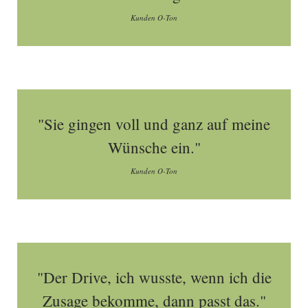
Kunden O-Ton
"Sie gingen voll und ganz auf meine
Wünsche ein."
Kunden O-Ton
"Der Drive, ich wusste, wenn ich die
Zusage bekomme, dann passt das."