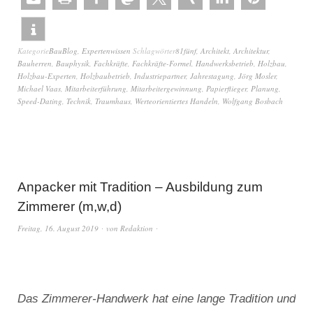
Kategorie
BauBlog
,
Expertenwissen
Schlagwörter
81fünf
,
Architekt
,
Architektur
,
Bauherren
,
Bauphysik
,
Fachkräfte
,
Fachkräfte-Formel
,
Handwerksbetrieb
,
Holzbau
,
Holzbau-Experten
,
Holzbaubetrieb
,
Industriepartner
,
Jahrestagung
,
Jörg Mosler
,
Michael Vaas
,
Mitarbeiterführung
,
Mitarbeitergewinnung
,
Papierflieger
,
Planung
,
Speed-Dating
,
Technik
,
Traumhaus
,
Werteorientiertes Handeln
,
Wolfgang Bosbach
Anpacker mit Tradition – Ausbildung zum
Zimmerer (m,w,d)
Freitag, 16. August 2019
von
Redaktion
Das Zimmerer-Handwerk hat eine lange Tradition und