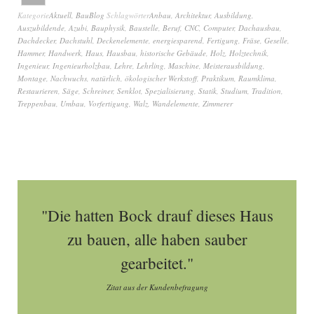
Kategorie
Aktuell
,
BauBlog
Schlagwörter
Anbau
,
Architektur
,
Ausbildung
,
Auszubildende
,
Azubi
,
Bauphysik
,
Baustelle
,
Beruf
,
CNC
,
Computer
,
Dachausbau
,
Dachdecker
,
Dachstuhl
,
Deckenelemente
,
energiesparend
,
Fertigung
,
Fräse
,
Geselle
,
Hammer
,
Handwerk
,
Haus
,
Hausbau
,
historische Gebäude
,
Holz
,
Holztechnik
,
Ingenieur
,
Ingenieurholzbau
,
Lehre
,
Lehrling
,
Maschine
,
Meisterausbildung
,
Montage
,
Nachwuchs
,
natürlich
,
ökologischer Werkstoff
,
Praktikum
,
Raumklima
,
Restaurieren
,
Säge
,
Schreiner
,
Senklot
,
Spezialisierung
,
Statik
,
Studium
,
Tradition
,
Treppenbau
,
Umbau
,
Vorfertigung
,
Walz
,
Wandelemente
,
Zimmerer
"Die hatten Bock drauf dieses Haus
zu bauen, alle haben sauber
gearbeitet."
Zitat aus der Kundenbefragung