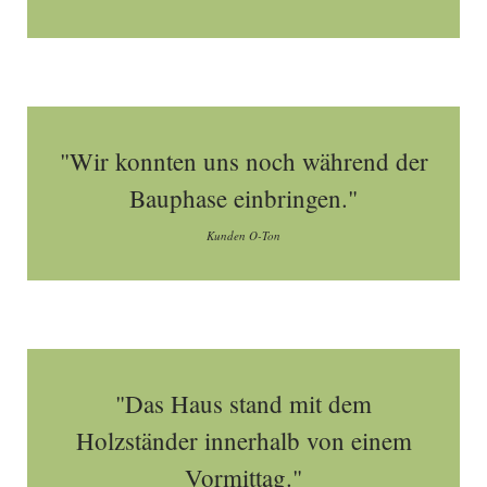
"Wir konnten uns noch während der
Bauphase einbringen."
Kunden O-Ton
"Das Haus stand mit dem
Holzständer innerhalb von einem
Vormittag."