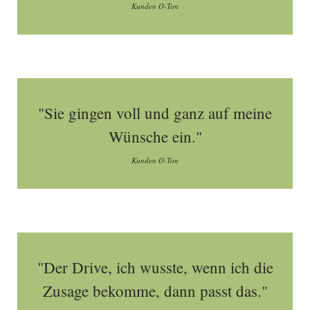
Kunden O-Ton
"Sie gingen voll und ganz auf meine
Wünsche ein."
Kunden O-Ton
"Der Drive, ich wusste, wenn ich die
Zusage bekomme, dann passt das."