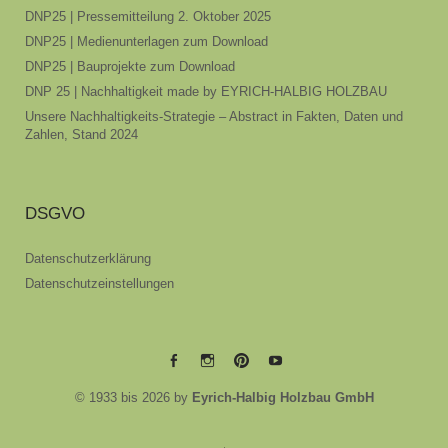
DNP25 | Pressemitteilung 2. Oktober 2025
DNP25 | Medienunterlagen zum Download
DNP25 | Bauprojekte zum Download
DNP 25 | Nachhaltigkeit made by EYRICH-HALBIG HOLZBAU
Unsere Nachhaltigkeits-Strategie – Abstract in Fakten, Daten und
Zahlen, Stand 2024
DSGVO
Datenschutzerklärung
Datenschutzeinstellungen
EYRICH-
EYRICH-
EYRICH-
EYRICH-
© 1933 bis 2026 by
Eyrich-Halbig Holzbau GmbH
HALBIG
HALBIG
HALBIG
HALBIG
HOLZBAU
HOLZBAU
HOLZBAU
HOLZBAU