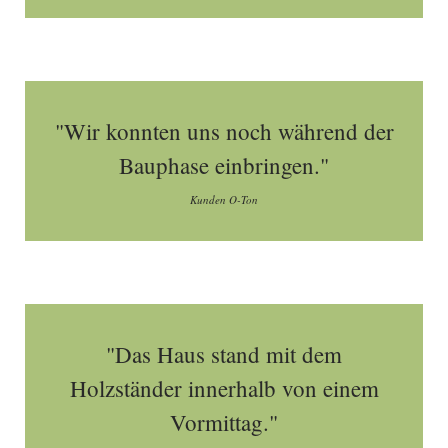
"Wir konnten uns noch während der
Bauphase einbringen."
Kunden O-Ton
"Das Haus stand mit dem
Holzständer innerhalb von einem
Vormittag."