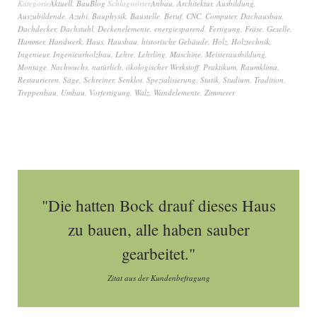
Kategorie
Aktuell
,
BauBlog
Schlagwörter
Anbau
,
Architektur
,
Ausbildung
,
Auszubildende
,
Azubi
,
Bauphysik
,
Baustelle
,
Beruf
,
CNC
,
Computer
,
Dachausbau
,
Dachdecker
,
Dachstuhl
,
Deckenelemente
,
energiesparend
,
Fertigung
,
Fräse
,
Geselle
,
Hammer
,
Handwerk
,
Haus
,
Hausbau
,
historische Gebäude
,
Holz
,
Holztechnik
,
Ingenieur
,
Ingenieurholzbau
,
Lehre
,
Lehrling
,
Maschine
,
Meisterausbildung
,
Montage
,
Nachwuchs
,
natürlich
,
ökologischer Werkstoff
,
Praktikum
,
Raumklima
,
Restaurieren
,
Säge
,
Schreiner
,
Senklot
,
Spezialisierung
,
Statik
,
Studium
,
Tradition
,
Treppenbau
,
Umbau
,
Vorfertigung
,
Walz
,
Wandelemente
,
Zimmerer
"Die hatten Bock drauf dieses Haus
zu bauen, alle haben sauber
gearbeitet."
Zitat aus der Kundenbefragung