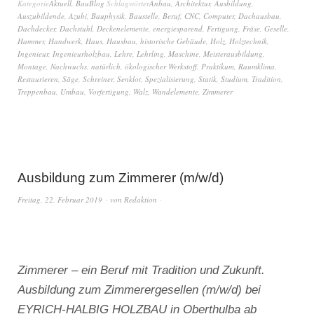
Kategorie
Aktuell
,
BauBlog
Schlagwörter
Anbau
,
Architektur
,
Ausbildung
,
Auszubildende
,
Azubi
,
Bauphysik
,
Baustelle
,
Beruf
,
CNC
,
Computer
,
Dachausbau
,
Dachdecker
,
Dachstuhl
,
Deckenelemente
,
energiesparend
,
Fertigung
,
Fräse
,
Geselle
,
Hammer
,
Handwerk
,
Haus
,
Hausbau
,
historische Gebäude
,
Holz
,
Holztechnik
,
Ingenieur
,
Ingenieurholzbau
,
Lehre
,
Lehrling
,
Maschine
,
Meisterausbildung
,
Montage
,
Nachwuchs
,
natürlich
,
ökologischer Werkstoff
,
Praktikum
,
Raumklima
,
Restaurieren
,
Säge
,
Schreiner
,
Senklot
,
Spezialisierung
,
Statik
,
Studium
,
Tradition
,
Treppenbau
,
Umbau
,
Vorfertigung
,
Walz
,
Wandelemente
,
Zimmerer
Ausbildung zum Zimmerer (m/w/d)
Freitag, 22. Februar 2019
von
Redaktion
Zimmerer – ein Beruf mit Tradition und Zukunft.
Ausbildung zum Zimmerergesellen (m/w/d) bei
EYRICH-HALBIG HOLZBAU in Oberthulba ab