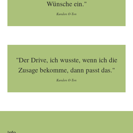
Wünsche ein."
Kunden O-Ton
"Der Drive, ich wusste, wenn ich die
Zusage bekomme, dann passt das."
Kunden O-Ton
Info