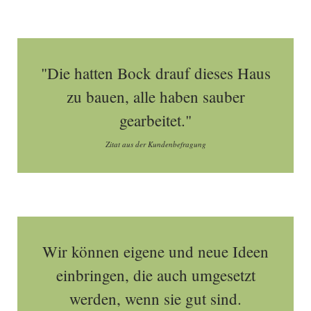
"Die hatten Bock drauf dieses Haus
zu bauen, alle haben sauber
gearbeitet."
Zitat aus der Kundenbefragung
Wir können eigene und neue Ideen
einbringen, die auch umgesetzt
werden, wenn sie gut sind.