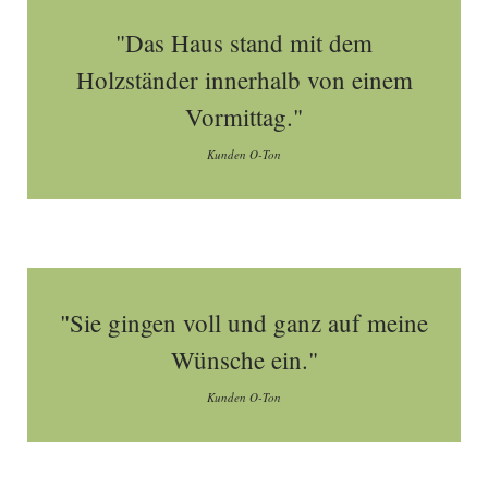
"Das Haus stand mit dem
Holzständer innerhalb von einem
Vormittag."
Kunden O-Ton
"Sie gingen voll und ganz auf meine
Wünsche ein."
Kunden O-Ton