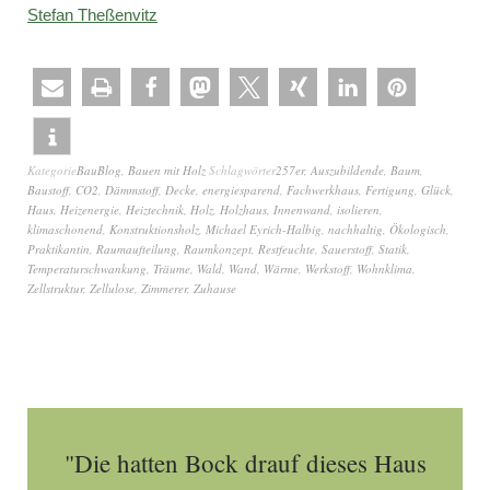
Stefan Theßenvitz
Kategorie
BauBlog
,
Bauen mit Holz
Schlagwörter
257er
,
Auszubildende
,
Baum
,
Baustoff
,
CO2
,
Dämmstoff
,
Decke
,
energiesparend
,
Fachwerkhaus
,
Fertigung
,
Glück
,
Haus
,
Heizenergie
,
Heiztechnik
,
Holz
,
Holzhaus
,
Innenwand
,
isolieren
,
klimaschonend
,
Konstruktionsholz
,
Michael Eyrich-Halbig
,
nachhaltig
,
Ökologisch
,
Praktikantin
,
Raumaufteilung
,
Raumkonzept
,
Restfeuchte
,
Sauerstoff
,
Statik
,
Temperaturschwankung
,
Träume
,
Wald
,
Wand
,
Wärme
,
Werkstoff
,
Wohnklima
,
Zellstruktur
,
Zellulose
,
Zimmerer
,
Zuhause
"Die hatten Bock drauf dieses Haus