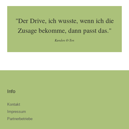
"Der Drive, ich wusste, wenn ich die
Zusage bekomme, dann passt das."
Kunden O-Ton
Info
Kontakt
Impressum
Partnerbetriebe