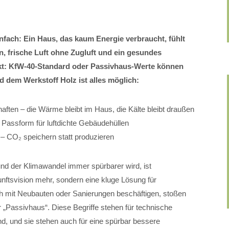
nfach: Ein Haus, das kaum Energie verbraucht, fühlt
, frische Luft ohne Zugluft und ein gesundes
t: KfW-40-Standard oder Passivhaus-Werte können
em Werkstoff Holz ist alles möglich:
en – die Wärme bleibt im Haus, die Kälte bleibt draußen
e Passform für luftdichte Gebäudehüllen
 – CO₂ speichern statt produzieren
n und der Klimawandel immer spürbarer wird, ist
unftsvision mehr, sondern eine kluge Lösung für
ch mit Neubauten oder Sanierungen beschäftigen, stoßen
r „Passivhaus“. Diese Begriffe stehen für technische
ind, und sie stehen auch für eine spürbar bessere