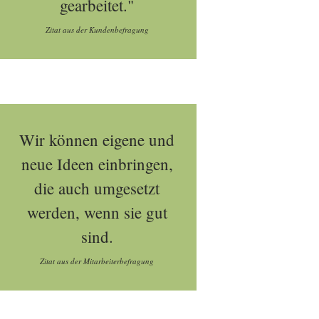
gearbeitet."
Zitat aus der Kundenbefragung
Wir können eigene und
neue Ideen einbringen,
die auch umgesetzt
werden, wenn sie gut
sind.
Zitat aus der Mitarbeiterbefragung