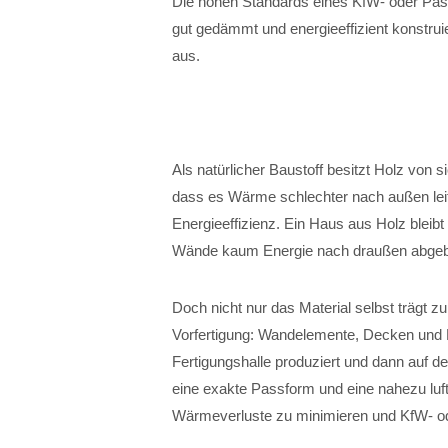
Die hohen Standards eines KfW- oder Pas
gut gedämmt und energieeffizient konstruie
aus.
Als natürlicher Baustoff besitzt Holz von 
dass es Wärme schlechter nach außen leitet 
Energieeffizienz. Ein Haus aus Holz blei
Wände kaum Energie nach draußen abge
Doch nicht nur das Material selbst trägt zu
Vorfertigung: Wandelemente, Decken und 
Fertigungshalle produziert und dann auf 
eine exakte Passform und eine nahezu luf
Wärmeverluste zu minimieren und KfW- od