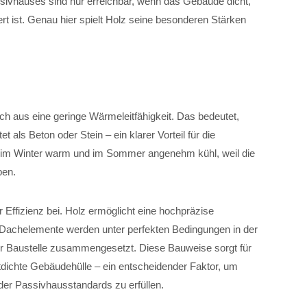
sivhauses sind nur erreichbar, wenn das Gebäude dicht,
rt ist. Genau hier spielt Holz seine besonderen Stärken
sich aus eine geringe Wärmeleitfähigkeit. Das bedeutet,
als Beton oder Stein – ein klarer Vorteil für die
bt im Winter warm und im Sommer angenehm kühl, weil die
ben.
r Effizienz bei. Holz ermöglicht eine hochpräzise
Dachelemente werden unter perfekten Bedingungen in der
der Baustelle zusammengesetzt. Diese Bauweise sorgt für
tdichte Gebäudehülle – ein entscheidender Faktor, um
er Passivhausstandards zu erfüllen.