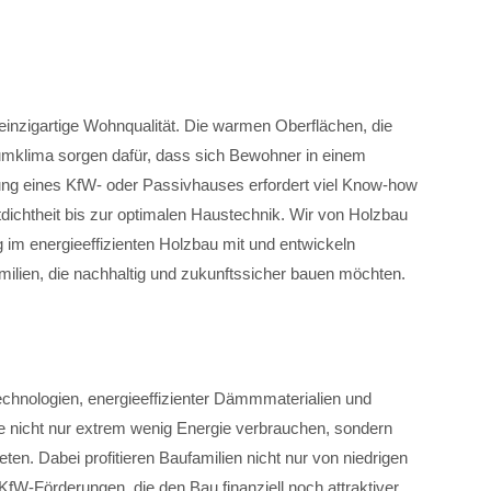
 einzigartige Wohnqualität. Die warmen Oberflächen, die
mklima sorgen dafür, dass sich Bewohner in einem
ung eines KfW- oder Passivhauses erfordert viel Know-how
dichtheit bis zur optimalen Haustechnik. Wir von Holzbau
g im energieeffizienten Holzbau mit und entwickeln
milien, die nachhaltig und zukunftssicher bauen möchten.
chnologien, energieeffizienter Dämmmaterialien und
ie nicht nur extrem wenig Energie verbrauchen, sondern
ten. Dabei profitieren Baufamilien nicht nur von niedrigen
fW-Förderungen, die den Bau finanziell noch attraktiver