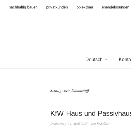
nachhaltig bauen
privatkunden
objektbau
energielösungen
Deutsch
Konta
Schlagwort:
Dämmstoff
KfW-Haus und Passivhaus: 
Donnerstag, 24. April 2025
von
Redaktion