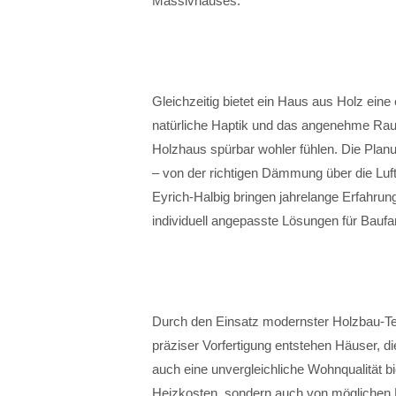
Massivhauses.
Gleichzeitig bietet ein Haus aus Holz eine
natürliche Haptik und das angenehme Rau
Holzhaus spürbar wohler fühlen. Die Plan
– von der richtigen Dämmung über die Luft
Eyrich-Halbig bringen jahrelange Erfahrun
individuell angepasste Lösungen für Baufa
Durch den Einsatz modernster Holzbau-Te
präziser Vorfertigung entstehen Häuser, d
auch eine unvergleichliche Wohnqualität bie
Heizkosten, sondern auch von möglichen K