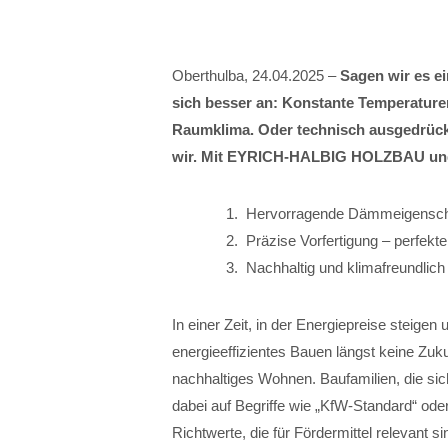
Oberthulba, 24.04.2025 –
Sagen wir es ei
sich besser an: Konstante Temperaturen
Raumklima. Oder technisch ausgedrück
wir. Mit EYRICH-HALBIG HOLZBAU und d
Hervorragende Dämmeigenschaft
Präzise Vorfertigung – perfekt
Nachhaltig und klimafreundlich
In einer Zeit, in der Energiepreise steige
energieeffizientes Bauen längst keine Zuk
nachhaltiges Wohnen. Baufamilien, die si
dabei auf Begriffe wie „KfW-Standard“ ode
Richtwerte, die für Fördermittel relevant s