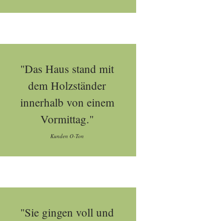
"Das Haus stand mit
dem Holzständer
innerhalb von einem
Vormittag."
Kunden O-Ton
"Sie gingen voll und