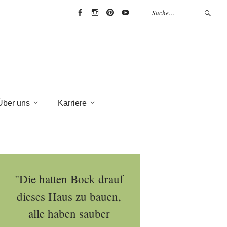
EYRICH-
EYRICH-
EYRICH-
EYRICH-
HALBIG
HALBIG
HALBIG
HALBIG
HOLZBAU
HOLZBAU
HOLZBAU
HOLZBAU
@
@
@
@
Facebook
Instagram
Pinterest
Youtube
Über uns
Karriere
"Die hatten Bock drauf
dieses Haus zu bauen,
alle haben sauber