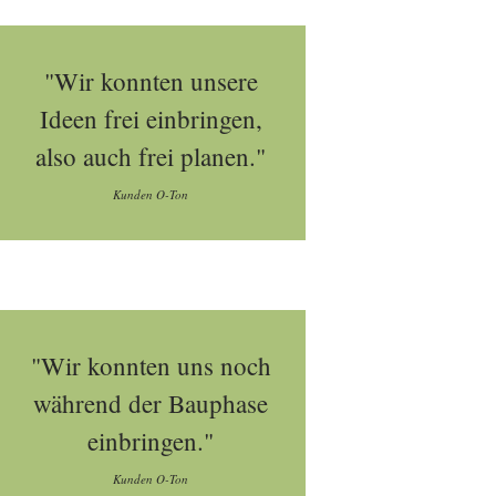
"Wir konnten unsere
Ideen frei einbringen,
also auch frei planen."
Kunden O-Ton
"Wir konnten uns noch
während der Bauphase
einbringen."
Kunden O-Ton