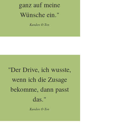
ganz auf meine
Wünsche ein."
Kunden O-Ton
"Der Drive, ich wusste,
wenn ich die Zusage
bekomme, dann passt
das."
Kunden O-Ton