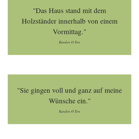
"Das Haus stand mit dem
Holzständer innerhalb von einem
Vormittag."
Kunden O-Ton
"Sie gingen voll und ganz auf meine
Wünsche ein."
Kunden O-Ton