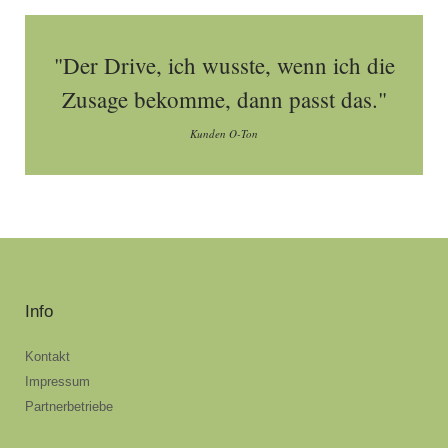
"Der Drive, ich wusste, wenn ich die
Zusage bekomme, dann passt das."
Kunden O-Ton
Info
Kontakt
Impressum
Partnerbetriebe