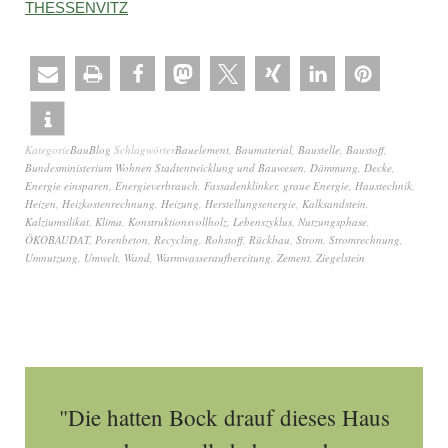
THESSENVITZ
Kategorie
BauBlog
Schlagwörter
Bauelement
,
Baumaterial
,
Baustelle
,
Baustoff
,
Bundesministerium Wohnen Stadtentwicklung und Bauwesen
,
Dämmung
,
Decke
,
Energie einsparen
,
Energieverbrauch
,
Fassadenklinker
,
graue Energie
,
Haustechnik
,
Heizen
,
Heizkostenrechnung
,
Heizung
,
Herstellungsenergie
,
Kalksandstein
,
Kalziumsilikat
,
Klima
,
Konstruktionsvollholz
,
Lebenszyklus
,
Nutzungsphase
,
ÖKOBAUDAT
,
Porenbeton
,
Recycling
,
Rohstoff
,
Rückbau
,
Strom
,
Stromrechnung
,
Umnutzung
,
Umwelt
,
Wand
,
Warmwasseraufbereitung
,
Zement
,
Ziegelstein
"Die hatten Bock drauf dieses Haus