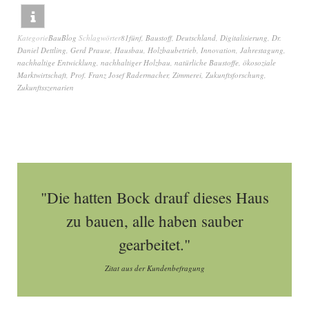
Kategorie
BauBlog
Schlagwörter
81fünf
,
Baustoff
,
Deutschland
,
Digitalisierung
,
Dr.
Daniel Dettling
,
Gerd Prause
,
Hausbau
,
Holzbaubetrieb
,
Innovation
,
Jahrestagung
,
nachhaltige Entwicklung
,
nachhaltiger Holzbau
,
natürliche Baustoffe
,
ökosoziale
Marktwirtschaft
,
Prof. Franz Josef Radermacher
,
Zimmerei
,
Zukunftsforschung
,
Zukunftsszenarien
"Die hatten Bock drauf dieses Haus
zu bauen, alle haben sauber
gearbeitet."
Zitat aus der Kundenbefragung