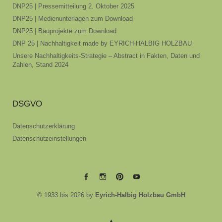
DNP25 | Pressemitteilung 2. Oktober 2025
DNP25 | Medienunterlagen zum Download
DNP25 | Bauprojekte zum Download
DNP 25 | Nachhaltigkeit made by EYRICH-HALBIG HOLZBAU
Unsere Nachhaltigkeits-Strategie – Abstract in Fakten, Daten und
Zahlen, Stand 2024
DSGVO
Datenschutzerklärung
Datenschutzeinstellungen
EYRICH-
EYRICH-
EYRICH-
EYRICH-
© 1933 bis 2026 by
Eyrich-Halbig Holzbau GmbH
HALBIG
HALBIG
HALBIG
HALBIG
HOLZBAU
HOLZBAU
HOLZBAU
HOLZBAU
@
@
@
@