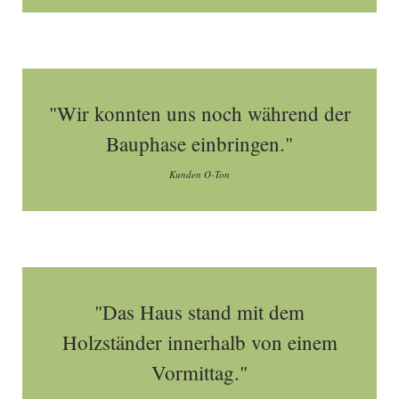
"Wir konnten uns noch während der
Bauphase einbringen."
Kunden O-Ton
"Das Haus stand mit dem
Holzständer innerhalb von einem
Vormittag."