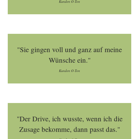
Kunden O-Ton
"Sie gingen voll und ganz auf meine
Wünsche ein."
Kunden O-Ton
"Der Drive, ich wusste, wenn ich die
Zusage bekomme, dann passt das."