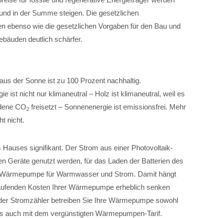
nd in der Summe steigen. Die gesetzlichen
n ebenso wie die gesetzlichen Vorgaben für den Bau und
bäuden deutlich schärfer.
aus der Sonne ist zu 100 Prozent nachhaltig.
e ist nicht nur klimaneutral – Holz ist klimaneutral, weil es
ndene CO
freisetzt – Sonnenenergie ist emissionsfrei. Mehr
2
t nicht.
s Hauses signifikant. Der Strom aus einer Photovoltaik-
hen Geräte genutzt werden, für das Laden der Batterien des
ner Wärmepumpe für Warmwasser und Strom. Damit hängt
laufenden Kosten Ihrer Wärmepumpe erheblich senken
 der Stromzähler betreiben Sie Ihre Wärmepumpe sowohl
als auch mit dem vergünstigten Wärmepumpen-Tarif.