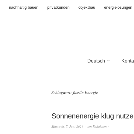
nachhaltig bauen
privatkunden
objektbau
energielösungen
Deutsch
Konta
Schlagwort:
fossile Energie
Sonnenenergie klug nutze
Mittwoch, 7. Juni 2023
von
Redaktion