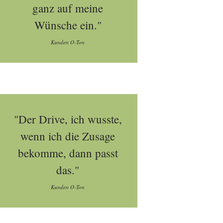
ganz auf meine
Wünsche ein."
Kunden O-Ton
"Der Drive, ich wusste,
wenn ich die Zusage
bekomme, dann passt
das."
Kunden O-Ton