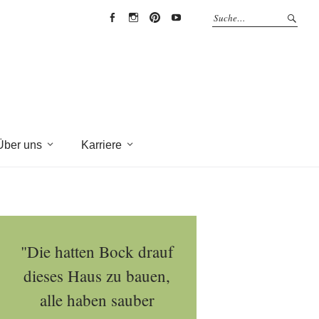
EYRICH-
EYRICH-
EYRICH-
EYRICH-
HALBIG
HALBIG
HALBIG
HALBIG
HOLZBAU
HOLZBAU
HOLZBAU
HOLZBAU
@
@
@
@
Facebook
Instagram
Pinterest
Youtube
Über uns
Karriere
"Die hatten Bock drauf
dieses Haus zu bauen,
alle haben sauber