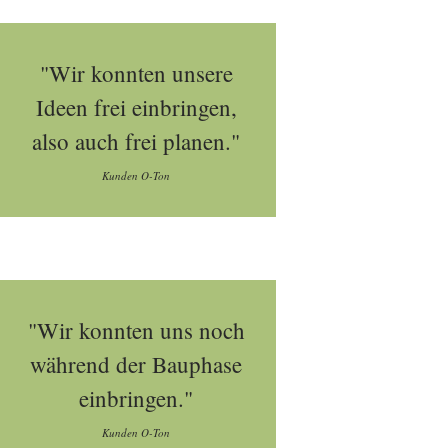
"Wir konnten unsere
Ideen frei einbringen,
also auch frei planen."
Kunden O-Ton
"Wir konnten uns noch
während der Bauphase
einbringen."
Kunden O-Ton