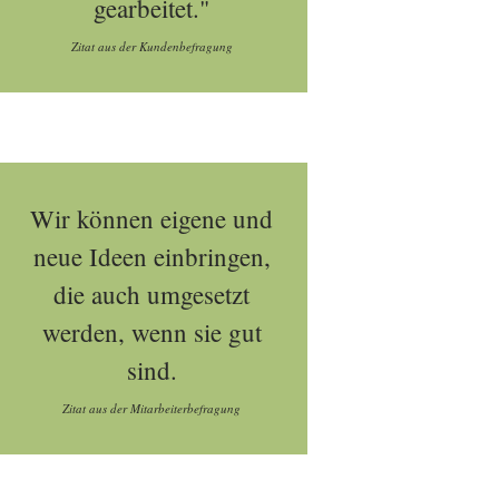
gearbeitet."
Zitat aus der Kundenbefragung
Wir können eigene und
neue Ideen einbringen,
die auch umgesetzt
werden, wenn sie gut
sind.
Zitat aus der Mitarbeiterbefragung