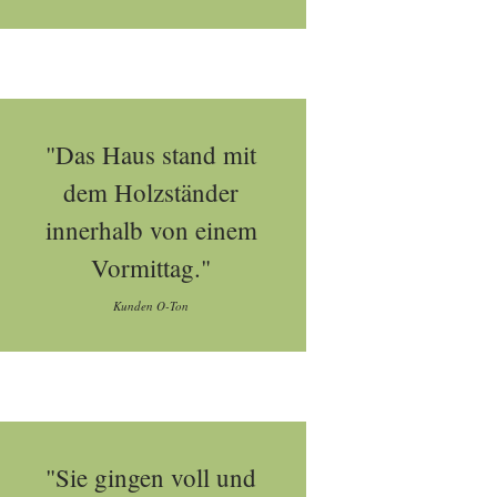
"Das Haus stand mit
dem Holzständer
innerhalb von einem
Vormittag."
Kunden O-Ton
"Sie gingen voll und