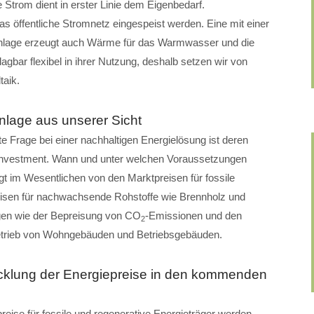
 Strom dient in erster Linie dem Eigenbedarf.
öffentliche Stromnetz eingespeist werden. Eine mit einer
lage erzeugt auch Wärme für das Warmwasser und die
gbar flexibel in ihrer Nutzung, deshalb setzen wir von
aik.
nlage aus unserer Sicht
te Frage bei einer nachhaltigen Energielösung ist deren
nvestment. Wann und unter welchen Voraussetzungen
gt im Wesentlichen von den Marktpreisen für fossile
eisen für nachwachsende Rohstoffe wie Brennholz und
gen wie der Bepreisung von CO
-Emissionen und den
2
etrieb von Wohngebäuden und Betriebsgebäuden.
cklung der Energiepreise in den kommenden
eise für fossile und regenerative Energieträger werden