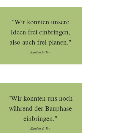
"Wir konnten unsere
Ideen frei einbringen,
also auch frei planen."
Kunden O-Ton
"Wir konnten uns noch
während der Bauphase
einbringen."
Kunden O-Ton