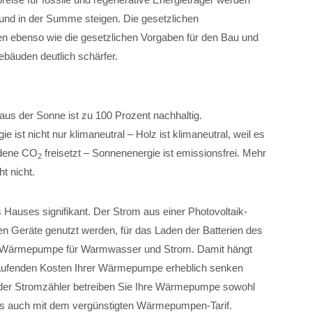
nd in der Summe steigen. Die gesetzlichen
n ebenso wie die gesetzlichen Vorgaben für den Bau und
bäuden deutlich schärfer.
aus der Sonne ist zu 100 Prozent nachhaltig.
e ist nicht nur klimaneutral – Holz ist klimaneutral, weil es
ndene CO
freisetzt – Sonnenenergie ist emissionsfrei. Mehr
2
t nicht.
s Hauses signifikant. Der Strom aus einer Photovoltaik-
hen Geräte genutzt werden, für das Laden der Batterien des
ner Wärmepumpe für Warmwasser und Strom. Damit hängt
laufenden Kosten Ihrer Wärmepumpe erheblich senken
 der Stromzähler betreiben Sie Ihre Wärmepumpe sowohl
als auch mit dem vergünstigten Wärmepumpen-Tarif.