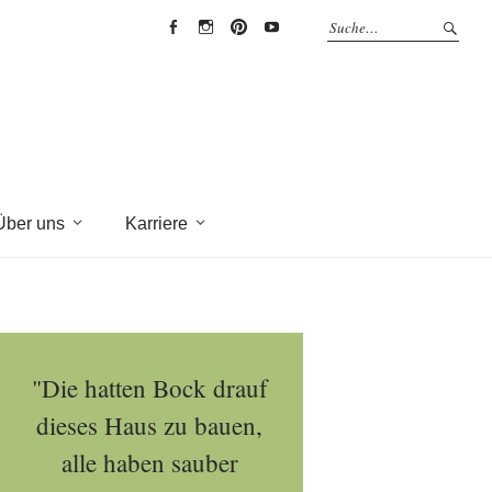
EYRICH-
EYRICH-
EYRICH-
EYRICH-
HALBIG
HALBIG
HALBIG
HALBIG
HOLZBAU
HOLZBAU
HOLZBAU
HOLZBAU
@
@
@
@
Facebook
Instagram
Pinterest
Youtube
Über uns
Karriere
"Die hatten Bock drauf
dieses Haus zu bauen,
alle haben sauber