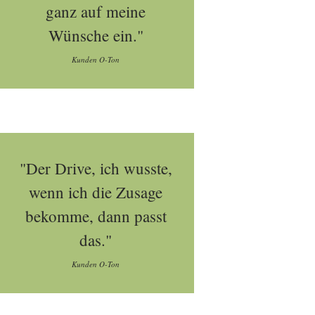
ganz auf meine
Wünsche ein."
Kunden O-Ton
"Der Drive, ich wusste,
wenn ich die Zusage
bekomme, dann passt
das."
Kunden O-Ton