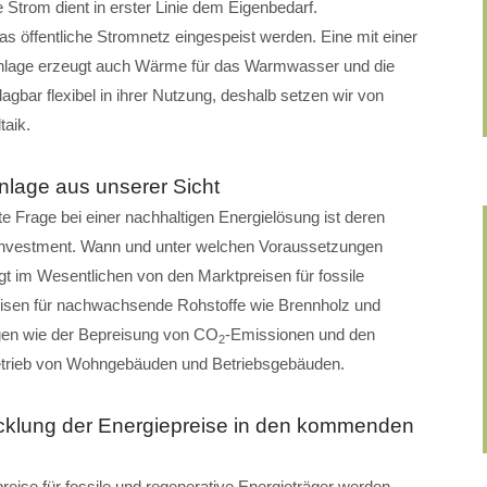
 Strom dient in erster Linie dem Eigenbedarf.
öffentliche Stromnetz eingespeist werden. Eine mit einer
lage erzeugt auch Wärme für das Warmwasser und die
gbar flexibel in ihrer Nutzung, deshalb setzen wir von
aik.
nlage aus unserer Sicht
te Frage bei einer nachhaltigen Energielösung ist deren
nvestment. Wann und unter welchen Voraussetzungen
gt im Wesentlichen von den Marktpreisen für fossile
eisen für nachwachsende Rohstoffe wie Brennholz und
gen wie der Bepreisung von CO
-Emissionen und den
2
etrieb von Wohngebäuden und Betriebsgebäuden.
cklung der Energiepreise in den kommenden
eise für fossile und regenerative Energieträger werden