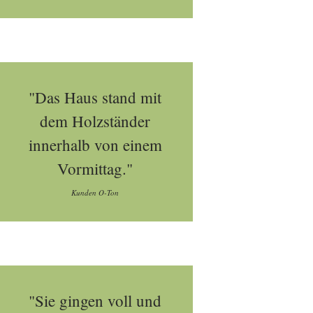
"Das Haus stand mit
dem Holzständer
innerhalb von einem
Vormittag."
Kunden O-Ton
"Sie gingen voll und