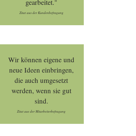
gearbeitet."
Zitat aus der Kundenbefragung
Wir können eigene und
neue Ideen einbringen,
die auch umgesetzt
werden, wenn sie gut
sind.
Zitat aus der Mitarbeiterbefragung