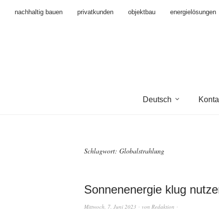
nachhaltig bauen
privatkunden
objektbau
energielösungen
Deutsch
Konta
Schlagwort:
Globalstrahlung
Sonnenenergie klug nutze
Mittwoch, 7. Juni 2023
von
Redaktion