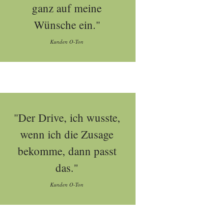
ganz auf meine
Wünsche ein."
Kunden O-Ton
"Der Drive, ich wusste,
wenn ich die Zusage
bekomme, dann passt
das."
Kunden O-Ton