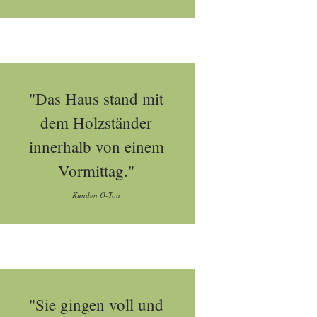
"Das Haus stand mit
dem Holzständer
innerhalb von einem
Vormittag."
Kunden O-Ton
"Sie gingen voll und