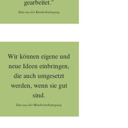
gearbeitet."
Zitat aus der Kundenbefragung
Wir können eigene und
neue Ideen einbringen,
die auch umgesetzt
werden, wenn sie gut
sind.
Zitat aus der Mitarbeiterbefragung