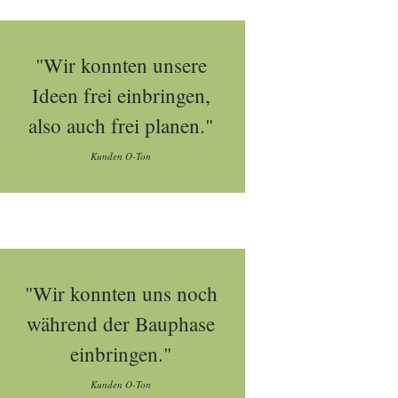
"Wir konnten unsere
Ideen frei einbringen,
also auch frei planen."
Kunden O-Ton
"Wir konnten uns noch
während der Bauphase
einbringen."
Kunden O-Ton