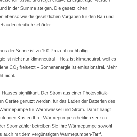
nd in der Summe steigen. Die gesetzlichen
n ebenso wie die gesetzlichen Vorgaben für den Bau und
bäuden deutlich schärfer.
aus der Sonne ist zu 100 Prozent nachhaltig.
e ist nicht nur klimaneutral – Holz ist klimaneutral, weil es
ndene CO
freisetzt – Sonnenenergie ist emissionsfrei. Mehr
2
t nicht.
s Hauses signifikant. Der Strom aus einer Photovoltaik-
hen Geräte genutzt werden, für das Laden der Batterien des
ner Wärmepumpe für Warmwasser und Strom. Damit hängt
laufenden Kosten Ihrer Wärmepumpe erheblich senken
 der Stromzähler betreiben Sie Ihre Wärmepumpe sowohl
als auch mit dem vergünstigten Wärmepumpen-Tarif.