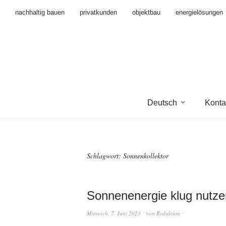
nachhaltig bauen
privatkunden
objektbau
energielösungen
Deutsch
Konta
Schlagwort:
Sonnenkollektor
Sonnenenergie klug nutze
Mittwoch, 7. Juni 2023
von
Redaktion