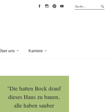
EYRICH-
EYRICH-
EYRICH-
EYRICH-
HALBIG
HALBIG
HALBIG
HALBIG
HOLZBAU
HOLZBAU
HOLZBAU
HOLZBAU
@
@
@
@
Facebook
Instagram
Pinterest
Youtube
Über uns
Karriere
"Die hatten Bock drauf
dieses Haus zu bauen,
alle haben sauber