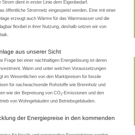
 Strom dient in erster Linie dem Eigenbedarf.
öffentliche Stromnetz eingespeist werden. Eine mit einer
lage erzeugt auch Wärme für das Warmwasser und die
gbar flexibel in ihrer Nutzung, deshalb setzen wir von
aik.
nlage aus unserer Sicht
te Frage bei einer nachhaltigen Energielösung ist deren
nvestment. Wann und unter welchen Voraussetzungen
gt im Wesentlichen von den Marktpreisen für fossile
eisen für nachwachsende Rohstoffe wie Brennholz und
gen wie der Bepreisung von CO
-Emissionen und den
2
etrieb von Wohngebäuden und Betriebsgebäuden.
cklung der Energiepreise in den kommenden
eise für fossile und regenerative Energieträger werden