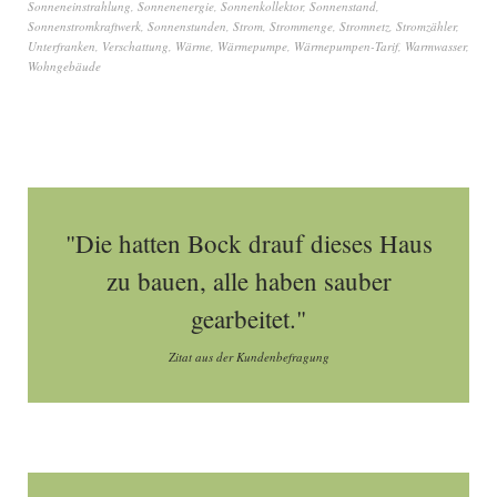
Sonneneinstrahlung
,
Sonnenenergie
,
Sonnenkollektor
,
Sonnenstand
,
Sonnenstromkraftwerk
,
Sonnenstunden
,
Strom
,
Strommenge
,
Stromnetz
,
Stromzähler
,
Unterfranken
,
Verschattung
,
Wärme
,
Wärmepumpe
,
Wärmepumpen-Tarif
,
Warmwasser
,
Wohngebäude
"Die hatten Bock drauf dieses Haus
zu bauen, alle haben sauber
gearbeitet."
Zitat aus der Kundenbefragung