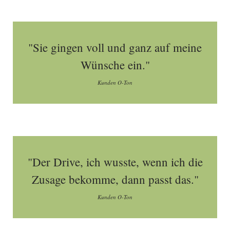
"Sie gingen voll und ganz auf meine
Wünsche ein."
Kunden O-Ton
"Der Drive, ich wusste, wenn ich die
Zusage bekomme, dann passt das."
Kunden O-Ton