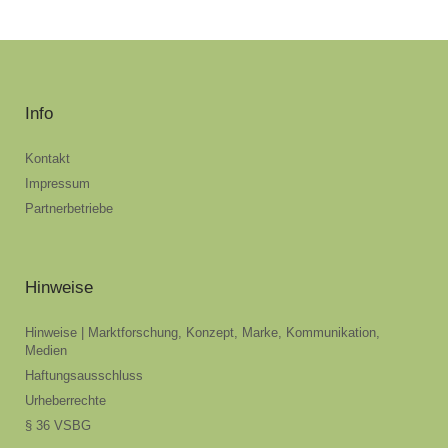
Info
Kontakt
Impressum
Partnerbetriebe
Hinweise
Hinweise | Marktforschung, Konzept, Marke, Kommunikation,
Medien
Haftungsausschluss
Urheberrechte
§ 36 VSBG