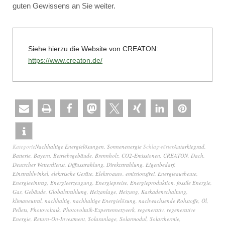
guten Gewissens an Sie weiter.
Siehe hierzu die Website von CREATON:
https://www.creaton.de/
Kategorie
Nachhaltige Energielösungen
,
Sonnenenergie
Schlagwörter
Autarkiegrad
,
Batterie
,
Bayern
,
Betriebsgebäude
,
Brennholz
,
CO2-Emissionen
,
CREATON
,
Dach
,
Deutscher Wetterdienst
,
Diffusstrahlung
,
Direktstrahlung
,
Eigenbedarf
,
Einstrahlwinkel
,
elektrische Geräte
,
Elektroauto
,
emissionsfrei
,
Energieausbeute
,
Energieeintrag
,
Energieerzeugung
,
Energiepreise
,
Energieproduktion
,
fossile Energie
,
Gas
,
Gebäude
,
Globalstrahlung
,
Heizanlage
,
Heizung
,
Kaskadenschaltung
,
klimaneutral
,
nachhaltig
,
nachhaltige Energielösung
,
nachwachsende Rohstoffe
,
Öl
,
Pellets
,
Photovoltaik
,
Photovoltaik-Expertennetzwerk
,
regenerativ
,
regenerative
Energie
,
Return-On-Investment
,
Solaranlage
,
Solarmodul
,
Solarthermie
,