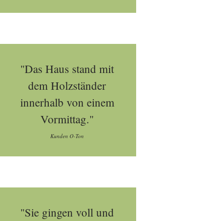
"Das Haus stand mit
dem Holzständer
innerhalb von einem
Vormittag."
Kunden O-Ton
"Sie gingen voll und