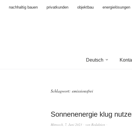
nachhaltig bauen
privatkunden
objektbau
energielösungen
Deutsch
Konta
Schlagwort:
emissionsfrei
Sonnenenergie klug nutze
Mittwoch, 7. Juni 2023
von
Redaktion