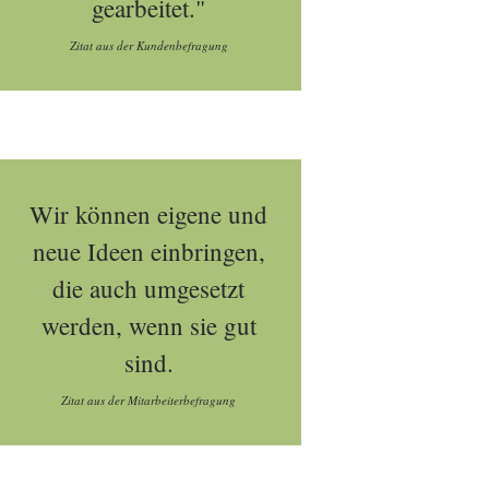
gearbeitet."
Zitat aus der Kundenbefragung
Wir können eigene und
neue Ideen einbringen,
die auch umgesetzt
werden, wenn sie gut
sind.
Zitat aus der Mitarbeiterbefragung