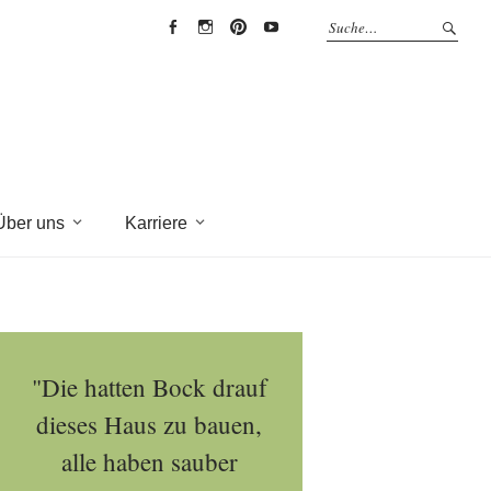
EYRICH-
EYRICH-
EYRICH-
EYRICH-
HALBIG
HALBIG
HALBIG
HALBIG
HOLZBAU
HOLZBAU
HOLZBAU
HOLZBAU
@
@
@
@
Facebook
Instagram
Pinterest
Youtube
Über uns
Karriere
"Die hatten Bock drauf
dieses Haus zu bauen,
alle haben sauber