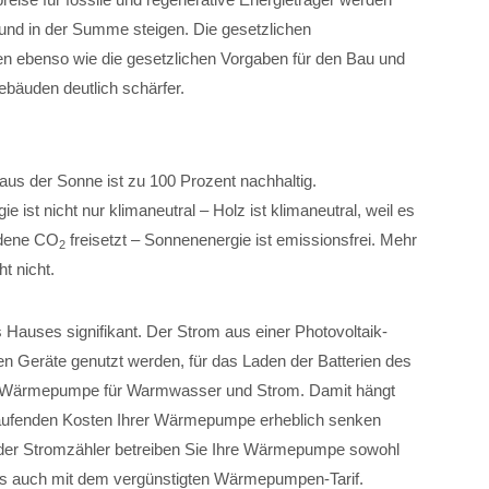
nd in der Summe steigen. Die gesetzlichen
n ebenso wie die gesetzlichen Vorgaben für den Bau und
bäuden deutlich schärfer.
aus der Sonne ist zu 100 Prozent nachhaltig.
e ist nicht nur klimaneutral – Holz ist klimaneutral, weil es
ndene CO
freisetzt – Sonnenenergie ist emissionsfrei. Mehr
2
t nicht.
s Hauses signifikant. Der Strom aus einer Photovoltaik-
hen Geräte genutzt werden, für das Laden der Batterien des
ner Wärmepumpe für Warmwasser und Strom. Damit hängt
laufenden Kosten Ihrer Wärmepumpe erheblich senken
 der Stromzähler betreiben Sie Ihre Wärmepumpe sowohl
als auch mit dem vergünstigten Wärmepumpen-Tarif.