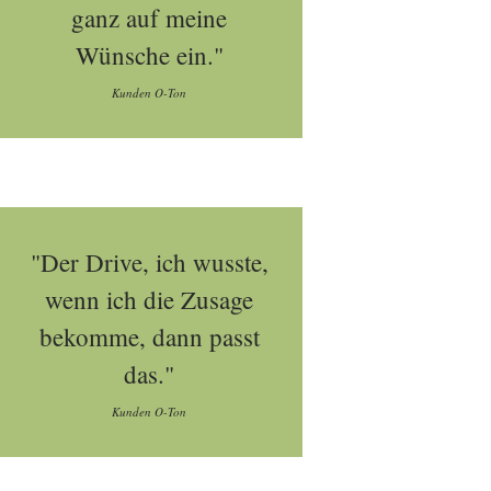
ganz auf meine
Wünsche ein."
Kunden O-Ton
"Der Drive, ich wusste,
wenn ich die Zusage
bekomme, dann passt
das."
Kunden O-Ton