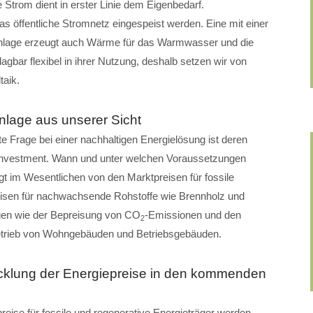
 Strom dient in erster Linie dem Eigenbedarf.
öffentliche Stromnetz eingespeist werden. Eine mit einer
lage erzeugt auch Wärme für das Warmwasser und die
gbar flexibel in ihrer Nutzung, deshalb setzen wir von
aik.
nlage aus unserer Sicht
te Frage bei einer nachhaltigen Energielösung ist deren
nvestment. Wann und unter welchen Voraussetzungen
gt im Wesentlichen von den Marktpreisen für fossile
eisen für nachwachsende Rohstoffe wie Brennholz und
gen wie der Bepreisung von CO
-Emissionen und den
2
etrieb von Wohngebäuden und Betriebsgebäuden.
cklung der Energiepreise in den kommenden
eise für fossile und regenerative Energieträger werden