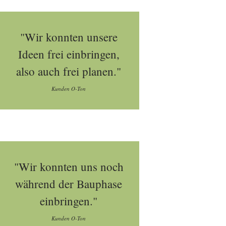
"Wir konnten unsere
Ideen frei einbringen,
also auch frei planen."
Kunden O-Ton
"Wir konnten uns noch
während der Bauphase
einbringen."
Kunden O-Ton