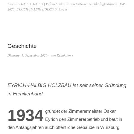
Kategorie
DNP25
,
DNP25 | Videos
Schlagwörter
Deutscher Nachhaltigkeitspreis
,
DNP
2025
,
EYRICH-HALBIG HOLZBAU
,
Sieger
Geschichte
Dienstag, 1. September 2020
von
Redaktion
EYRICH-HALBIG HOLZBAU ist seit seiner Gründung
in Familienhand.
1934
gründet der Zimmerermeister Oskar
Eyrich den Zimmererbetrieb und baut in
den Anfangsjahren auch öffentliche Gebäude in Würzburg.