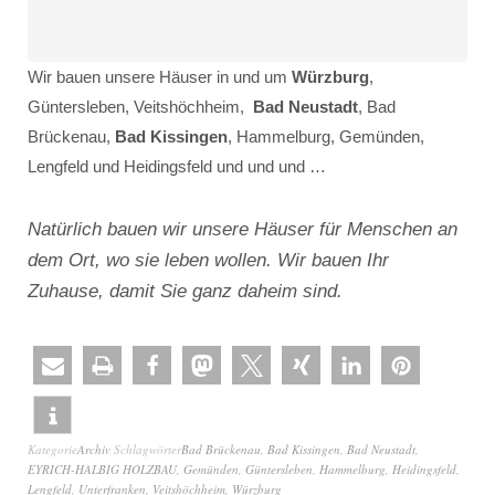
Wir bauen unsere Häuser in und um
Würzburg
,
Güntersleben, Veitshöchheim,
Bad Neustadt
, Bad
Brückenau,
Bad Kissingen
, Hammelburg, Gemünden,
Lengfeld und Heidingsfeld und und und …
Natürlich bauen wir unsere Häuser für Menschen an
dem Ort, wo sie leben wollen. Wir bauen Ihr
Zuhause, damit Sie ganz daheim sind.
Kategorie
Archiv
Schlagwörter
Bad Brückenau
,
Bad Kissingen
,
Bad Neustadt
,
EYRICH-HALBIG HOLZBAU
,
Gemünden
,
Güntersleben
,
Hammelburg
,
Heidingsfeld
,
Lengfeld
,
Unterfranken
,
Veitshöchheim
,
Würzburg