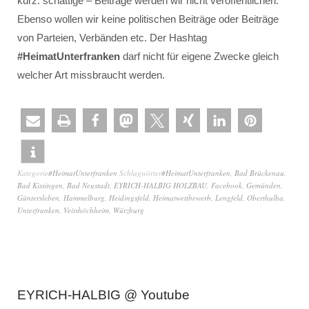
kurz: schattige – Beiträge werden wir nicht veröffentlichen.
Ebenso wollen wir keine politischen Beiträge oder Beiträge
von Parteien, Verbänden etc. Der Hashtag
#HeimatUnterfranken
darf nicht für eigene Zwecke gleich
welcher Art missbraucht werden.
Kategorie
#HeimatUnterfranken
Schlagwörter
#HeimatUnterfranken
,
Bad Brückenau
,
Bad Kissingen
,
Bad Neustadt
,
EYRICH-HALBIG HOLZBAU
,
Facebook
,
Gemünden
,
Güntersleben
,
Hammelburg
,
Heidingsfeld
,
Heimatwettbewerb
,
Lengfeld
,
Oberthulba
,
Unterfranken
,
Veitshöchheim
,
Würzburg
EYRICH-HALBIG @ Youtube