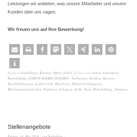
Leistungen wir anbieten, was unsere Mitarbeiter und unsere
Kunden über uns sagen.
Wir freuen uns auf Ihre Bewerbung!
Kategorie
Ausbildung
,
Karriere
,
Offene Stellen
Schlagwörter
Arbeit
,
Arbeitsplatz
,
Betriebsklima
,
EYRICH-HALBIG HOLZBAU
,
Fachwissen
,
Holzbau
,
Karriere
,
Kundenbefragung
,
Leidenschaft
,
Mitarbeiter
,
Mitarbeiterbefragung
,
Mitarbeiterzufriedenheit
,
Perfektion
,
Schulung
,
Stelle
,
Team
,
Weiterbildung
,
Zimmerer
Stellenangebote
Freitag, 10. Mai 2019
von
Redaktion