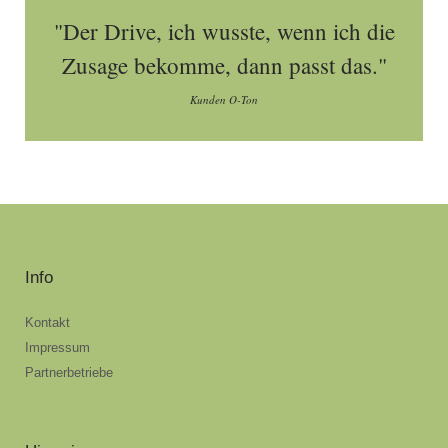
"Der Drive, ich wusste, wenn ich die
Zusage bekomme, dann passt das."
Kunden O-Ton
Info
Kontakt
Impressum
Partnerbetriebe