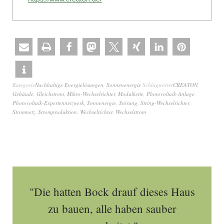
Kategorie
Nachhaltige Energielösungen
,
Sonnenenergie
Schlagwörter
CREATON
,
Gebäude
,
Gleichstrom
,
Mikro-Wechselrichter
,
Modulkette
,
Photovoltaik-Anlage
,
Photovoltaik-Expertennetzwerk
,
Sonnenergie
,
Störung
,
String-Wechselrichter
,
Stromnetz
,
Stromproduktion
,
Wechselrichter
,
Wechselstrom
"Die hatten Bock drauf dieses Haus
zu bauen, alle haben sauber