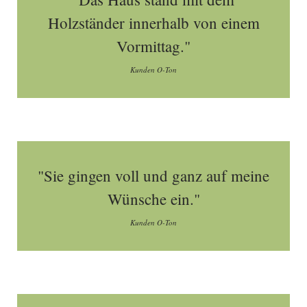
Holzständer innerhalb von einem
Vormittag."
Kunden O-Ton
"Sie gingen voll und ganz auf meine
Wünsche ein."
Kunden O-Ton