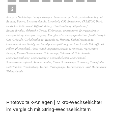
Kategorie
Nachhaltige Energielösungen
,
Sonnenenergie
Schlagwörter
Autarkiegrad
,
Batterie
,
Bayern
,
Betriebsgebäude
,
Brennholz
,
CO2-Emissionen
,
CREATON
,
Dach
,
Deutscher Wetterdienst
,
Diffusstrahlung
,
Direktstrahlung
,
Eigenbedarf
,
Einstrahlwinkel
,
elektrische Geräte
,
Elektroauto
,
emissionsfrei
,
Energieausbeute
,
Energieeintrag
,
Energieerzeugung
,
Energiepreise
,
Energieproduktion
,
fossile Energie
,
Gas
,
Gebäude
,
Globalstrahlung
,
Heizanlage
,
Heizung
,
Kaskadenschaltung
,
klimaneutral
,
nachhaltig
,
nachhaltige Energielösung
,
nachwachsende Rohstoffe
,
Öl
,
Pellets
,
Photovoltaik
,
Photovoltaik-Expertennetzwerk
,
regenerativ
,
regenerative
Energie
,
Return-On-Investment
,
Solaranlage
,
Solarmodul
,
Solarthermie
,
Sonneneinstrahlung
,
Sonnenenergie
,
Sonnenkollektor
,
Sonnenstand
,
Sonnenstromkraftwerk
,
Sonnenstunden
,
Strom
,
Strommenge
,
Stromnetz
,
Stromzähler
,
Unterfranken
,
Verschattung
,
Wärme
,
Wärmepumpe
,
Wärmepumpen-Tarif
,
Warmwasser
,
Wohngebäude
Photovoltaik-Anlagen | Mikro-Wechselrichter
im Vergleich mit String-Wechselrichtern