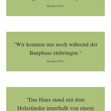
Kunden O-Ton
"Wir konnten uns noch während der
Bauphase einbringen."
Kunden O-Ton
"Das Haus stand mit dem
Holzständer innerhalb von einem