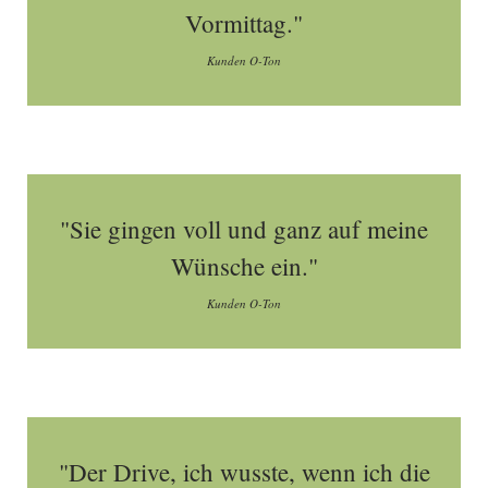
Vormittag."
Kunden O-Ton
"Sie gingen voll und ganz auf meine
Wünsche ein."
Kunden O-Ton
"Der Drive, ich wusste, wenn ich die