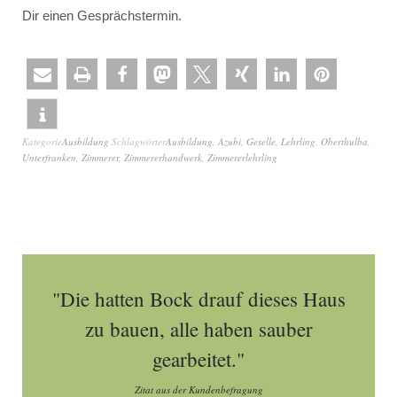
Dir einen Gesprächstermin.
Kategorie
Ausbildung
Schlagwörter
Ausbildung
,
Azubi
,
Geselle
,
Lehrling
,
Oberthulba
,
Unterfranken
,
Zimmerer
,
Zimmererhandwerk
,
Zimmererlehrling
"Die hatten Bock drauf dieses Haus
zu bauen, alle haben sauber
gearbeitet."
Zitat aus der Kundenbefragung