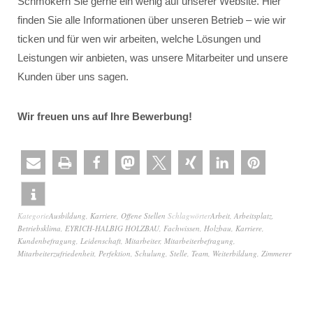
Schmökern Sie gerne ein wenig auf unserer Website. Hier
finden Sie alle Informationen über unseren Betrieb – wie wir
ticken und für wen wir arbeiten, welche Lösungen und
Leistungen wir anbieten, was unsere Mitarbeiter und unsere
Kunden über uns sagen.
Wir freuen uns auf Ihre Bewerbung!
Kategorie
Ausbildung
,
Karriere
,
Offene Stellen
Schlagwörter
Arbeit
,
Arbeitsplatz
,
Betriebsklima
,
EYRICH-HALBIG HOLZBAU
,
Fachwissen
,
Holzbau
,
Karriere
,
Kundenbefragung
,
Leidenschaft
,
Mitarbeiter
,
Mitarbeiterbefragung
,
Mitarbeiterzufriedenheit
,
Perfektion
,
Schulung
,
Stelle
,
Team
,
Weiterbildung
,
Zimmerer