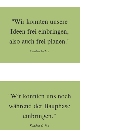
"Wir konnten unsere
Ideen frei einbringen,
also auch frei planen."
Kunden O-Ton
"Wir konnten uns noch
während der Bauphase
einbringen."
Kunden O-Ton