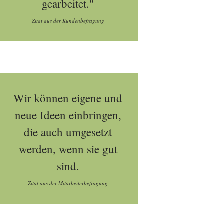
gearbeitet."
Zitat aus der Kundenbefragung
Wir können eigene und
neue Ideen einbringen,
die auch umgesetzt
werden, wenn sie gut
sind.
Zitat aus der Mitarbeiterbefragung