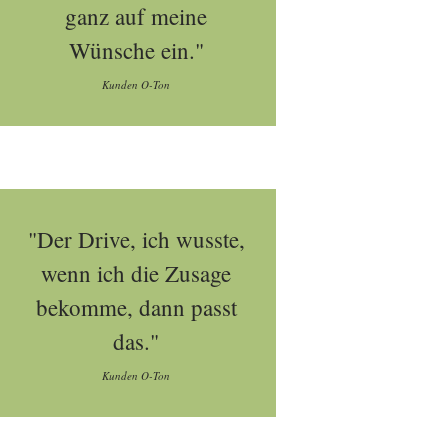
ganz auf meine
Wünsche ein."
Kunden O-Ton
"Der Drive, ich wusste,
wenn ich die Zusage
bekomme, dann passt
das."
Kunden O-Ton