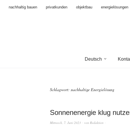
nachhaltig bauen
privatkunden
objektbau
energielösungen
Deutsch
Konta
Schlagwort:
nachhaltige Energielösung
Sonnenenergie klug nutze
Mittwoch, 7. Juni 2023
von
Redaktion