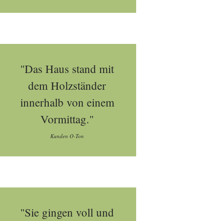
"Das Haus stand mit
dem Holzständer
innerhalb von einem
Vormittag."
Kunden O-Ton
"Sie gingen voll und