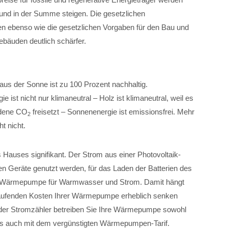
nd in der Summe steigen. Die gesetzlichen
n ebenso wie die gesetzlichen Vorgaben für den Bau und
bäuden deutlich schärfer.
aus der Sonne ist zu 100 Prozent nachhaltig.
e ist nicht nur klimaneutral – Holz ist klimaneutral, weil es
ndene CO
freisetzt – Sonnenenergie ist emissionsfrei. Mehr
2
t nicht.
s Hauses signifikant. Der Strom aus einer Photovoltaik-
hen Geräte genutzt werden, für das Laden der Batterien des
ner Wärmepumpe für Warmwasser und Strom. Damit hängt
laufenden Kosten Ihrer Wärmepumpe erheblich senken
 der Stromzähler betreiben Sie Ihre Wärmepumpe sowohl
als auch mit dem vergünstigten Wärmepumpen-Tarif.