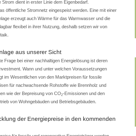
 Strom dient in erster Linie dem Eigenbedarf.
öffentliche Stromnetz eingespeist werden. Eine mit einer
lage erzeugt auch Wärme für das Warmwasser und die
gbar flexibel in ihrer Nutzung, deshalb setzen wir von
aik.
nlage aus unserer Sicht
te Frage bei einer nachhaltigen Energielösung ist deren
nvestment. Wann und unter welchen Voraussetzungen
gt im Wesentlichen von den Marktpreisen für fossile
eisen für nachwachsende Rohstoffe wie Brennholz und
gen wie der Bepreisung von CO
-Emissionen und den
2
etrieb von Wohngebäuden und Betriebsgebäuden.
cklung der Energiepreise in den kommenden
eise für fossile und regenerative Energieträger werden