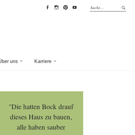
EYRICH-
EYRICH-
EYRICH-
EYRICH-
HALBIG
HALBIG
HALBIG
HALBIG
HOLZBAU
HOLZBAU
HOLZBAU
HOLZBAU
@
@
@
@
Facebook
Instagram
Pinterest
Youtube
Über uns
Karriere
"Die hatten Bock drauf
dieses Haus zu bauen,
alle haben sauber