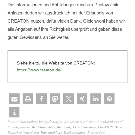
Die Informationen und Abbildungen rund um Photovoltaik-
Anlagen dürfen wir ausdrücklich mit der Erlaubnis von
CREATON nutzen, dafür vielen Dank. Gleichwohl haben wir
alle Angaben auf ihre Richtigkeit überprüft und geben diese
guten Gewissens an Sie weiter.
Siehe hierzu die Website von CREATON:
https://www.creaton.de/
Kategorie
Nachhaltige Energielösungen
,
Sonnenenergie
Schlagwörter
Autarkiegrad
,
Batterie
,
Bayern
,
Betriebsgebäude
,
Brennholz
,
CO2-Emissionen
,
CREATON
,
Dach
,
Deutscher Wetterdienst
,
Diffusstrahlung
,
Direktstrahlung
,
Eigenbedarf
,