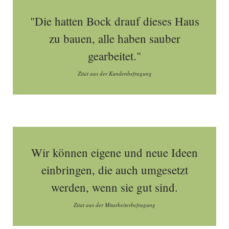
"Die hatten Bock drauf dieses Haus
zu bauen, alle haben sauber
gearbeitet."
Zitat aus der Kundenbefragung
Wir können eigene und neue Ideen
einbringen, die auch umgesetzt
werden, wenn sie gut sind.
Zitat aus der Mitarbeiterbefragung