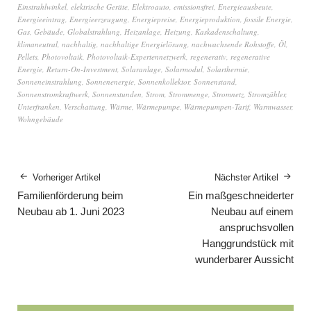
Einstrahlwinkel
,
elektrische Geräte
,
Elektroauto
,
emissionsfrei
,
Energieausbeute
,
Energieeintrag
,
Energieerzeugung
,
Energiepreise
,
Energieproduktion
,
fossile Energie
,
Gas
,
Gebäude
,
Globalstrahlung
,
Heizanlage
,
Heizung
,
Kaskadenschaltung
,
klimaneutral
,
nachhaltig
,
nachhaltige Energielösung
,
nachwachsende Rohstoffe
,
Öl
,
Pellets
,
Photovoltaik
,
Photovoltaik-Expertennetzwerk
,
regenerativ
,
regenerative
Energie
,
Return-On-Investment
,
Solaranlage
,
Solarmodul
,
Solarthermie
,
Sonneneinstrahlung
,
Sonnenenergie
,
Sonnenkollektor
,
Sonnenstand
,
Sonnenstromkraftwerk
,
Sonnenstunden
,
Strom
,
Strommenge
,
Stromnetz
,
Stromzähler
,
Unterfranken
,
Verschattung
,
Wärme
,
Wärmepumpe
,
Wärmepumpen-Tarif
,
Warmwasser
,
Wohngebäude
Vorheriger Artikel
Nächster Artikel
Familienförderung beim
Ein maßgeschneiderter
Neubau ab 1. Juni 2023
Neubau auf einem
anspruchsvollen
Hanggrundstück mit
wunderbarer Aussicht