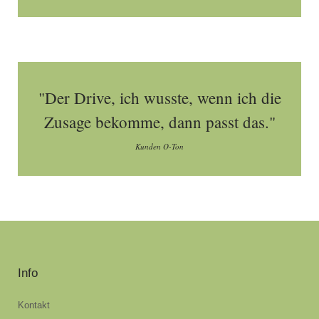
"Der Drive, ich wusste, wenn ich die
Zusage bekomme, dann passt das."
Kunden O-Ton
Info
Kontakt