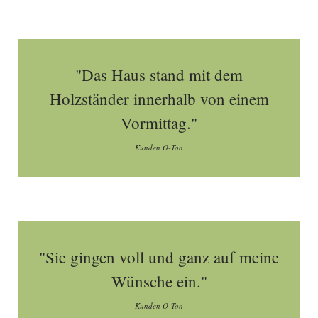
"Das Haus stand mit dem
Holzständer innerhalb von einem
Vormittag."
Kunden O-Ton
"Sie gingen voll und ganz auf meine
Wünsche ein."
Kunden O-Ton