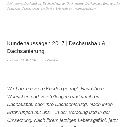
Schlagwörter
Dachausbau
,
Dacheindeckung
,
Dachterrasse
,
Dachumbau
,
Energetische
Sanierung
,
Innenausbau des Dachs
,
Solaranlage
,
Wohndachfenster
Kundenaussagen 2017 | Dachausbau &
Dachsanierung
Dienstag, 23. Mai 2017
von
Redaktion
Wir haben unsere Kunden gefragt. Nach ihren
Wünschen und Vorstellungen rund um ihren
Dachausbau oder ihre Dachsanierung. Nach ihren
Erfahrungen mit uns – in der Beratung und in der
Umsetzung. Nach ihrem jetzigen Lebensgefühl, jetzt