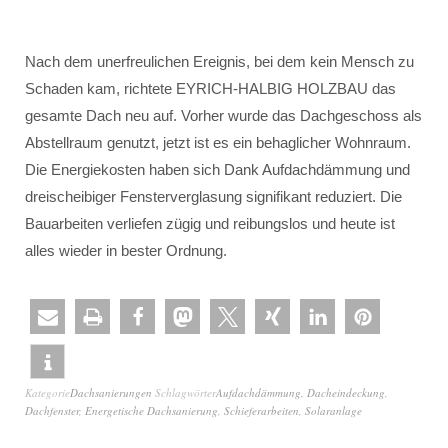
Nach dem unerfreulichen Ereignis, bei dem kein Mensch zu
Schaden kam, richtete EYRICH-HALBIG HOLZBAU das
gesamte Dach neu auf. Vorher wurde das Dachgeschoss als
Abstellraum genutzt, jetzt ist es ein behaglicher Wohnraum.
Die Energiekosten haben sich Dank Aufdachdämmung und
dreischeibiger Fensterverglasung signifikant reduziert. Die
Bauarbeiten verliefen zügig und reibungslos und heute ist
alles wieder in bester Ordnung.
Kategorie
Dachsanierungen
Schlagwörter
Aufdachdämmung
,
Dacheindeckung
,
Dachfenster
,
Energetische Dachsanierung
,
Schieferarbeiten
,
Solaranlage