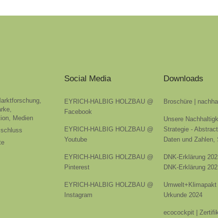
Social Media
Downloads
Marktforschung,
EYRICH-HALBIG HOLZBAU @
Broschüre | nachha
rke,
Facebook
ion, Medien
Unsere Nachhaltigk
EYRICH-HALBIG HOLZBAU @
Strategie - Abstrac
sschluss
Youtube
Daten und Zahlen,
te
EYRICH-HALBIG HOLZBAU @
DNK-Erklärung 202
Pinterest
DNK-Erklärung 202
EYRICH-HALBIG HOLZBAU @
Umwelt+Klimapakt 
Instagram
Urkunde 2024
ecocockpit | Zertif