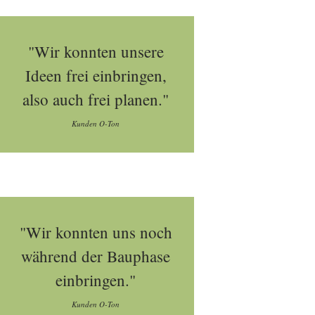
"Wir konnten unsere
Ideen frei einbringen,
also auch frei planen."
Kunden O-Ton
"Wir konnten uns noch
während der Bauphase
einbringen."
Kunden O-Ton