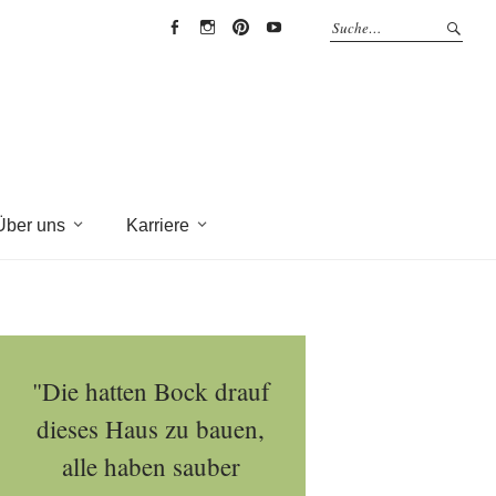
EYRICH-
EYRICH-
EYRICH-
EYRICH-
HALBIG
HALBIG
HALBIG
HALBIG
HOLZBAU
HOLZBAU
HOLZBAU
HOLZBAU
@
@
@
@
Facebook
Instagram
Pinterest
Youtube
Über uns
Karriere
"Die hatten Bock drauf
dieses Haus zu bauen,
alle haben sauber