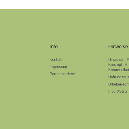
Info
Hinweise
Kontakt
Hinweise | 
Konzept, Ma
Impressum
Kommunikat
Partnerbetriebe
Haftungsau
Urheberrech
§ 36 VSBG