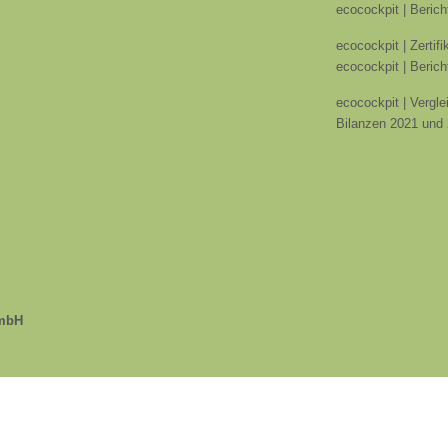
ecocockpit | Berich
ecocockpit | Zertif
ecocockpit | Berich
ecocockpit | Vergle
Bilanzen 2021 und
GmbH