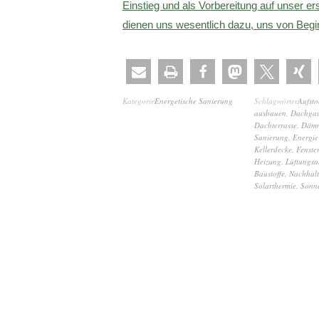
Einstieg und als Vorbereitung auf unser e
dienen uns wesentlich dazu, uns von Beginn
Kategorie
Energetische Sanierung
Schlagwörter
Aufst
ausbauen
,
Dachga
Dachterrasse
,
Däm
Sanierung
,
Energie
Kellerdecke
,
Fenster
Heizung
,
Lüftungsa
Baustoffe
,
Nachhalt
Solarthermie
,
Sonn