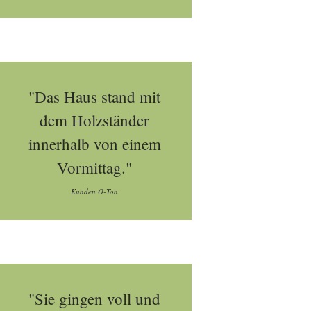
"Das Haus stand mit
dem Holzständer
innerhalb von einem
Vormittag."
Kunden O-Ton
"Sie gingen voll und