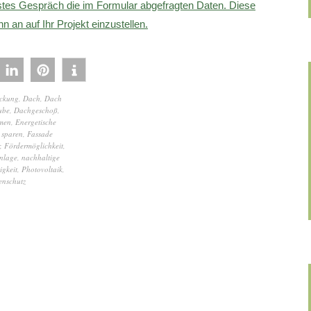
rstes Gespräch die im Formular abgefragten Daten. Diese
 an auf Ihr Projekt einzustellen.
ockung
,
Dach
,
Dach
ube
,
Dachgeschoß
,
men
,
Energetische
 sparen
,
Fassade
,
Fördermöglichkeit
,
nlage
,
nachhaltige
igkeit
,
Photovoltaik
,
enschutz