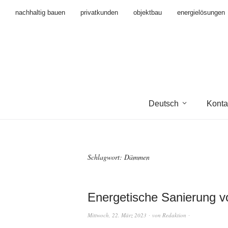
nachhaltig bauen
privatkunden
objektbau
energielösungen
Deutsch
Konta
Schlagwort:
Dämmen
Energetische Sanierung 
Mittwoch, 22. März 2023
von
Redaktion