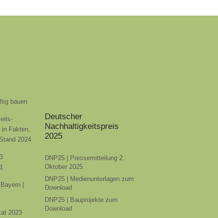
ltig bauen
Deutscher
eits-
Nachhaltigkeitspreis
t in Fakten,
2025
 Stand 2024
3
DNP25 | Pressemitteilung 2.
Oktober 2025
1
DNP25 | Medienunterlagen zum
Bayern |
Download
DNP25 | Bauprojekte zum
Download
ikat 2023