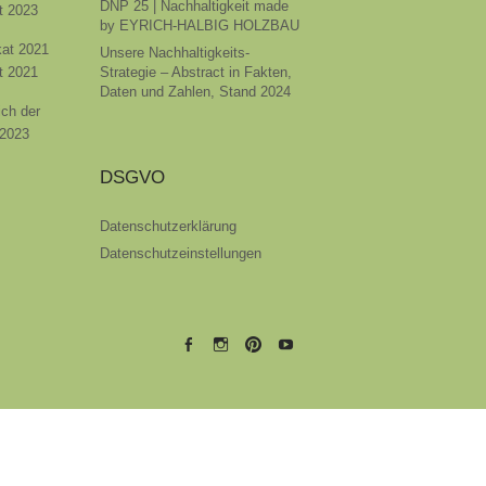
DNP 25 | Nachhaltigkeit made
t 2023
by EYRICH-HALBIG HOLZBAU
ikat 2021
Unsere Nachhaltigkeits-
t 2021
Strategie – Abstract in Fakten,
Daten und Zahlen, Stand 2024
ich der
 2023
DSGVO
Datenschutzerklärung
Datenschutzeinstellungen
EYRICH-
EYRICH-
EYRICH-
EYRICH-
HALBIG
HALBIG
HALBIG
HALBIG
HOLZBAU
HOLZBAU
HOLZBAU
HOLZBAU
@
@
@
@
Facebook
Instagram
Pinterest
Youtube