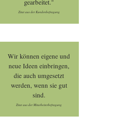
gearbeitet."
Zitat aus der Kundenbefragung
Wir können eigene und
neue Ideen einbringen,
die auch umgesetzt
werden, wenn sie gut
sind.
Zitat aus der Mitarbeiterbefragung