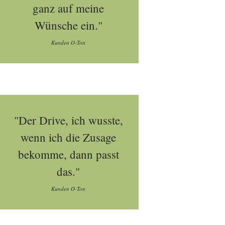
ganz auf meine
Wünsche ein."
Kunden O-Ton
"Der Drive, ich wusste,
wenn ich die Zusage
bekomme, dann passt
das."
Kunden O-Ton