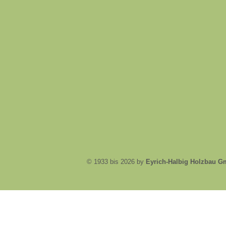
© 1933 bis 2026 by
Eyrich-Halbig Holzbau 