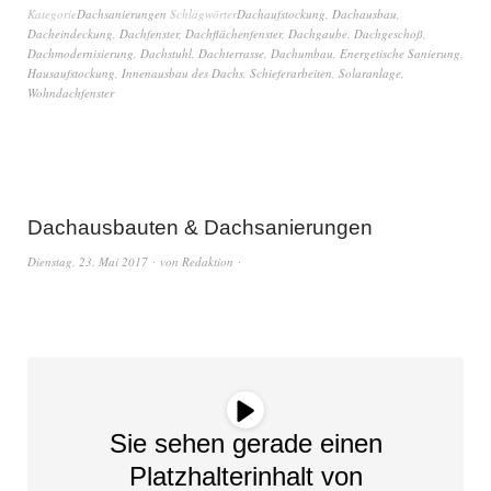
Kategorie
Dachsanierungen
Schlagwörter
Dachaufstockung
,
Dachausbau
,
Dacheindeckung
,
Dachfenster
,
Dachflächenfenster
,
Dachgaube
,
Dachgeschoß
,
Dachmodernisierung
,
Dachstuhl
,
Dachterrasse
,
Dachumbau
,
Energetische Sanierung
,
Hausaufstockung
,
Innenausbau des Dachs
,
Schieferarbeiten
,
Solaranlage
,
Wohndachfenster
Dachausbauten & Dachsanierungen
Dienstag, 23. Mai 2017
von
Redaktion
Sie sehen gerade einen
Platzhalterinhalt von