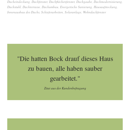
Dacheindeckung
,
Dachfenster
,
Dachflächenfenster
,
Dachgaube
,
Dachmodernisierung
,
Dachstuhl
,
Dachterrasse
,
Dachumbau
,
Energetische Sanierung
,
Hausaufstockung
,
Innenausbau des Dachs
,
Schieferarbeiten
,
Solaranlage
,
Wohndachfenster
"Die hatten Bock drauf dieses Haus
zu bauen, alle haben sauber
gearbeitet."
Zitat aus der Kundenbefragung