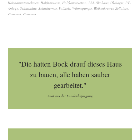
Holzbauunternehmen
,
Holzbauweise
,
Holzkonstruktion
,
LBS-Ökohaus
,
Ökologie
,
PV-
Anlage
,
Schutzhütte
,
Solarthermie
,
Vollholz
,
Wärmepumpe
,
Wolkenkratzer
,
Zellulose
,
Zimmerei
,
Zimmerer
"Die hatten Bock drauf dieses Haus
zu bauen, alle haben sauber
gearbeitet."
Zitat aus der Kundenbefragung