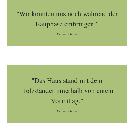
"Wir konnten uns noch während der
Bauphase einbringen."
Kunden O-Ton
"Das Haus stand mit dem
Holzständer innerhalb von einem
Vormittag."
Kunden O-Ton