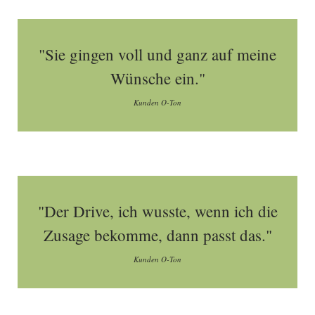
"Sie gingen voll und ganz auf meine
Wünsche ein."
Kunden O-Ton
"Der Drive, ich wusste, wenn ich die
Zusage bekomme, dann passt das."
Kunden O-Ton