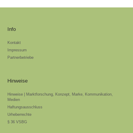
Info
Kontakt
Impressum
Partnerbetriebe
Hinweise
Hinweise | Marktforschung, Konzept, Marke, Kommunikation,
Medien
Haftungsausschluss
Urheberrechte
§ 36 VSBG