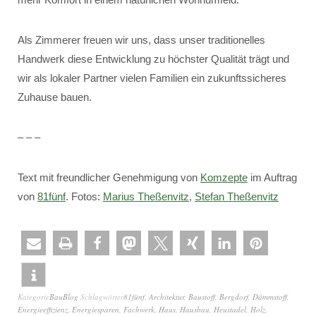
Als Zimmerer freuen wir uns, dass unser traditionelles
Handwerk diese Entwicklung zu höchster Qualität trägt und
wir als lokaler Partner vielen Familien ein zukunftssicheres
Zuhause bauen.
– – –
Text mit freundlicher Genehmigung von
Komzepte
im Auftrag
von
81fünf
. Fotos:
Marius Theßenvitz
,
Stefan Theßenvitz
Kategorie
BauBlog
Schlagwörter
81fünf
,
Architektur
,
Baustoff
,
Bergdorf
,
Dämmstoff
,
Energieeffizienz
,
Energiesparen
,
Fachwerk
,
Haus
,
Hausbau
,
Heustadel
,
Holz
,