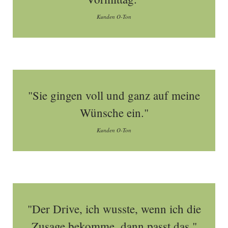
Kunden O-Ton
"Sie gingen voll und ganz auf meine
Wünsche ein."
Kunden O-Ton
"Der Drive, ich wusste, wenn ich die
Zusage bekomme, dann passt das."