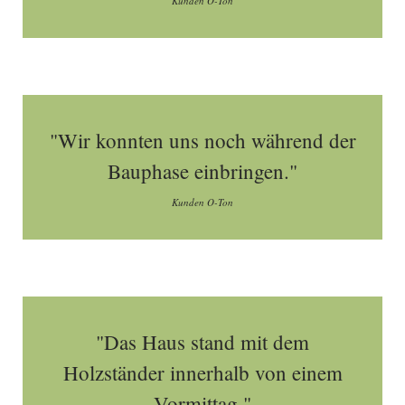
Kunden O-Ton
"Wir konnten uns noch während der
Bauphase einbringen."
Kunden O-Ton
"Das Haus stand mit dem
Holzständer innerhalb von einem
Vormittag."