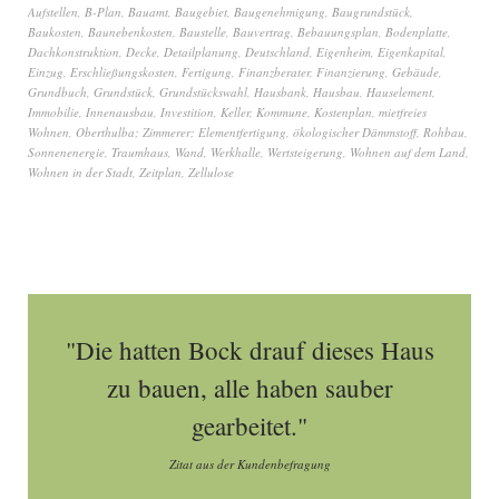
Aufstellen
,
B-Plan
,
Bauamt
,
Baugebiet
,
Baugenehmigung
,
Baugrundstück
,
Baukosten
,
Baunebenkosten
,
Baustelle
,
Bauvertrag
,
Bebauungsplan
,
Bodenplatte
,
Dachkonstruktion
,
Decke
,
Detailplanung
,
Deutschland
,
Eigenheim
,
Eigenkapital
,
Einzug
,
Erschließungskosten
,
Fertigung
,
Finanzberater
,
Finanzierung
,
Gebäude
,
Grundbuch
,
Grundstück
,
Grundstückswahl
,
Hausbank
,
Hausbau
,
Hauselement
,
Immobilie
,
Innenausbau
,
Investition
,
Keller
,
Kommune
,
Kostenplan
,
mietfreies
Wohnen
,
Oberthulba; Zimmerer; Elementfertigung
,
ökologischer Dämmstoff
,
Rohbau
,
Sonnenenergie
,
Traumhaus
,
Wand
,
Werkhalle
,
Wertsteigerung
,
Wohnen auf dem Land
,
Wohnen in der Stadt
,
Zeitplan
,
Zellulose
"Die hatten Bock drauf dieses Haus
zu bauen, alle haben sauber
gearbeitet."
Zitat aus der Kundenbefragung