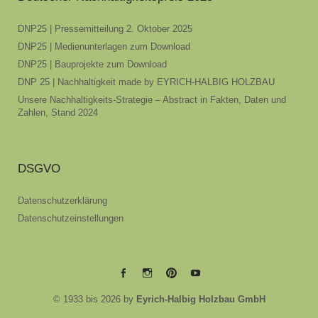
DNP25 | Pressemitteilung 2. Oktober 2025
DNP25 | Medienunterlagen zum Download
DNP25 | Bauprojekte zum Download
DNP 25 | Nachhaltigkeit made by EYRICH-HALBIG HOLZBAU
Unsere Nachhaltigkeits-Strategie – Abstract in Fakten, Daten und
Zahlen, Stand 2024
DSGVO
Datenschutzerklärung
Datenschutzeinstellungen
EYRICH-
EYRICH-
EYRICH-
EYRICH-
© 1933 bis 2026 by
Eyrich-Halbig Holzbau GmbH
HALBIG
HALBIG
HALBIG
HALBIG