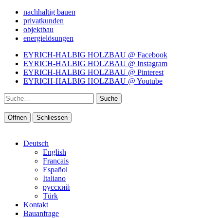
nachhaltig bauen
privatkunden
objektbau
energielösungen
EYRICH-HALBIG HOLZBAU @ Facebook
EYRICH-HALBIG HOLZBAU @ Instagram
EYRICH-HALBIG HOLZBAU @ Pinterest
EYRICH-HALBIG HOLZBAU @ Youtube
Suche
Öffnen
Schliessen
Deutsch
English
Français
Español
Italiano
pусский
Türk
Kontakt
Bauanfrage