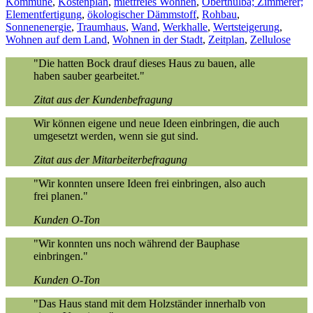
Kommune
,
Kostenplan
,
mietfreies Wohnen
,
Oberthulba; Zimmerer;
Elementfertigung
,
ökologischer Dämmstoff
,
Rohbau
,
Sonnenenergie
,
Traumhaus
,
Wand
,
Werkhalle
,
Wertsteigerung
,
Wohnen auf dem Land
,
Wohnen in der Stadt
,
Zeitplan
,
Zellulose
"Die hatten Bock drauf dieses Haus zu bauen, alle
haben sauber gearbeitet."
Zitat aus der Kundenbefragung
Wir können eigene und neue Ideen einbringen, die auch
umgesetzt werden, wenn sie gut sind.
Zitat aus der Mitarbeiterbefragung
"Wir konnten unsere Ideen frei einbringen, also auch
frei planen."
Kunden O-Ton
"Wir konnten uns noch während der Bauphase
einbringen."
Kunden O-Ton
"Das Haus stand mit dem Holzständer innerhalb von