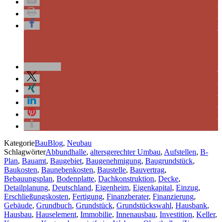
Kategorie
BauBlog
,
Neubau
Schlagwörter
Abbundhalle
,
altersgerechter Umbau
,
Aufstellen
,
B-
Plan
,
Bauamt
,
Baugebiet
,
Baugenehmigung
,
Baugrundstück
,
Baukosten
,
Baunebenkosten
,
Baustelle
,
Bauvertrag
,
Bebauungsplan
,
Bodenplatte
,
Dachkonstruktion
,
Decke
,
Detailplanung
,
Deutschland
,
Eigenheim
,
Eigenkapital
,
Einzug
,
Erschließungskosten
,
Fertigung
,
Finanzberater
,
Finanzierung
,
Gebäude
,
Grundbuch
,
Grundstück
,
Grundstückswahl
,
Hausbank
,
Hausbau
,
Hauselement
,
Immobilie
,
Innenausbau
,
Investition
,
Keller
,