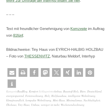
Mehr zur Umfrage der Interhyp finden Sie hier
.
– – –
Text mit freundlicher Genehmigung von
Komzepte
im Auftrag
von
81fünf
.
Bildnachweise: Tiny Haus von EYRICH-HALBIG HOLZBAU
– Foto von
THESSENVITZ
, Naturbau Meldorf, Interhyp
Kategorie
BauBlog
,
Komfort
Schlagwörter
Anbau
,
Baustoff Holz
,
Büro
,
Deutschland
,
energiesparend
,
Ferienwohnung
,
Holz
,
Holzhausbau
,
intelligente Wohnlösung
,
klimafreundlich
,
kompakte Wohnlösung
,
Mini-Haus
,
Minimalismus
,
Nachhaltigkeit
,
Ökohaus
,
Tiny Haus
,
Umbau
,
weniger ist mehr
,
Wochenendwohnung