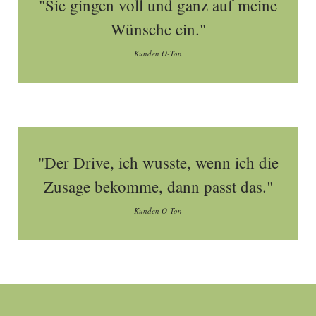
"Sie gingen voll und ganz auf meine
Wünsche ein."
Kunden O-Ton
"Der Drive, ich wusste, wenn ich die
Zusage bekomme, dann passt das."
Kunden O-Ton