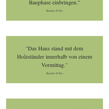
Bauphase einbringen."
Kunden O-Ton
"Das Haus stand mit dem
Holzständer innerhalb von einem
Vormittag."
Kunden O-Ton