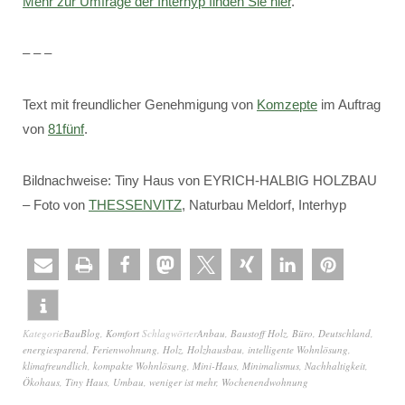
Mehr zur Umfrage der Interhyp finden Sie hier
.
– – –
Text mit freundlicher Genehmigung von
Komzepte
im Auftrag
von
81fünf
.
Bildnachweise: Tiny Haus von EYRICH-HALBIG HOLZBAU
– Foto von
THESSENVITZ
, Naturbau Meldorf, Interhyp
Kategorie
BauBlog
,
Komfort
Schlagwörter
Anbau
,
Baustoff Holz
,
Büro
,
Deutschland
,
energiesparend
,
Ferienwohnung
,
Holz
,
Holzhausbau
,
intelligente Wohnlösung
,
klimafreundlich
,
kompakte Wohnlösung
,
Mini-Haus
,
Minimalismus
,
Nachhaltigkeit
,
Ökohaus
,
Tiny Haus
,
Umbau
,
weniger ist mehr
,
Wochenendwohnung