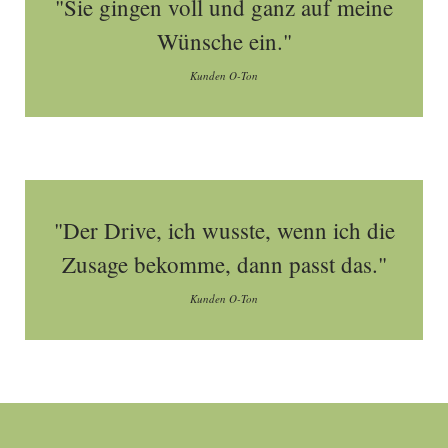
"Sie gingen voll und ganz auf meine
Wünsche ein."
Kunden O-Ton
"Der Drive, ich wusste, wenn ich die
Zusage bekomme, dann passt das."
Kunden O-Ton