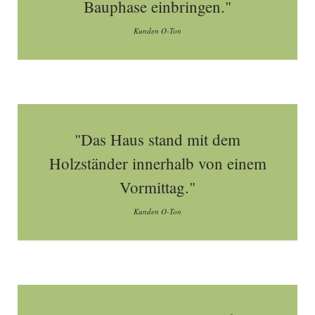
Bauphase einbringen."
Kunden O-Ton
"Das Haus stand mit dem
Holzständer innerhalb von einem
Vormittag."
Kunden O-Ton