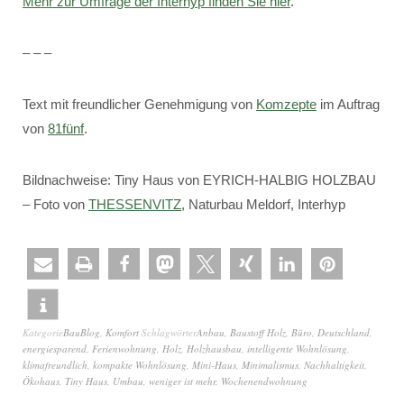
Mehr zur Umfrage der Interhyp finden Sie hier
.
– – –
Text mit freundlicher Genehmigung von
Komzepte
im Auftrag
von
81fünf
.
Bildnachweise: Tiny Haus von EYRICH-HALBIG HOLZBAU
– Foto von
THESSENVITZ
, Naturbau Meldorf, Interhyp
Kategorie
BauBlog
,
Komfort
Schlagwörter
Anbau
,
Baustoff Holz
,
Büro
,
Deutschland
,
energiesparend
,
Ferienwohnung
,
Holz
,
Holzhausbau
,
intelligente Wohnlösung
,
klimafreundlich
,
kompakte Wohnlösung
,
Mini-Haus
,
Minimalismus
,
Nachhaltigkeit
,
Ökohaus
,
Tiny Haus
,
Umbau
,
weniger ist mehr
,
Wochenendwohnung