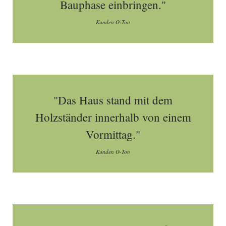
Bauphase einbringen."
Kunden O-Ton
"Das Haus stand mit dem
Holzständer innerhalb von einem
Vormittag."
Kunden O-Ton