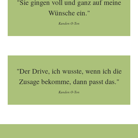
"Sie gingen voll und ganz auf meine
Wünsche ein."
Kunden O-Ton
"Der Drive, ich wusste, wenn ich die
Zusage bekomme, dann passt das."
Kunden O-Ton