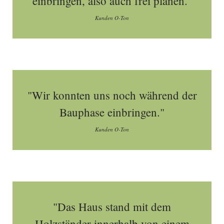
einbringen, also auch frei planen."
Kunden O-Ton
"Wir konnten uns noch während der
Bauphase einbringen."
Kunden O-Ton
"Das Haus stand mit dem
Holzständer innerhalb von einem