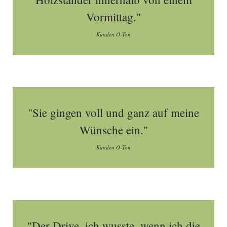
Vormittag."
Kunden O-Ton
"Sie gingen voll und ganz auf meine
Wünsche ein."
Kunden O-Ton
"Der Drive, ich wusste, wenn ich die