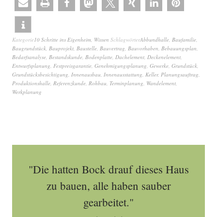
Kategorie
10 Schritte ins Eigenheim
,
Wissen
Schlagwörter
Abbundhalle
,
Baufamilie
,
Baugrundstück
,
Bauprojekt
,
Baustelle
,
Bauvertrag
,
Bauvorhaben
,
Bebauungsplan
,
Bedarfsanalyse
,
Bestandskunde
,
Bodenplatte
,
Dachelement
,
Deckenelement
,
Entwurfsplanung
,
Festpreisgarantie
,
Genehmigungsplanung
,
Gewerke
,
Grundstück
,
Grundstücksbesichtigung
,
Innenausbau
,
Innenausstattung
,
Keller
,
Planungsauftrag
,
Produktionshalle
,
Referenzkunde
,
Rohbau
,
Terminplanung
,
Wandelement
,
Werkplanung
"Die hatten Bock drauf dieses Haus
zu bauen, alle haben sauber
gearbeitet."