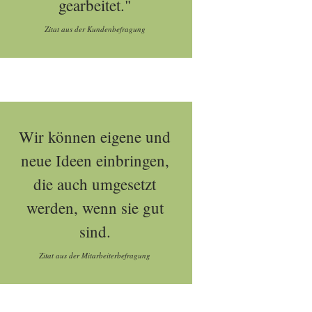
gearbeitet."
Zitat aus der Kundenbefragung
Wir können eigene und
neue Ideen einbringen,
die auch umgesetzt
werden, wenn sie gut
sind.
Zitat aus der Mitarbeiterbefragung