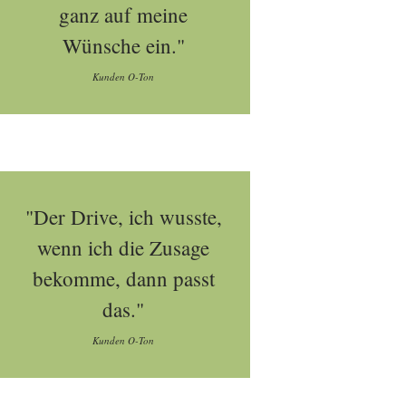
ganz auf meine
Wünsche ein."
Kunden O-Ton
"Der Drive, ich wusste,
wenn ich die Zusage
bekomme, dann passt
das."
Kunden O-Ton