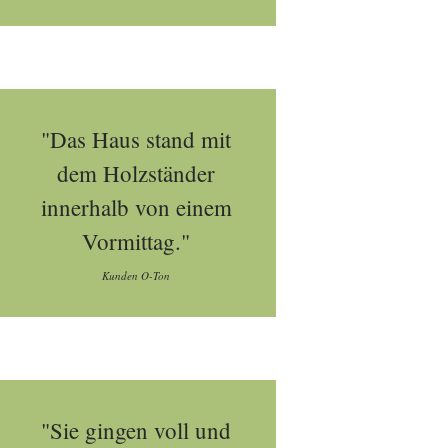
"Das Haus stand mit
dem Holzständer
innerhalb von einem
Vormittag."
Kunden O-Ton
"Sie gingen voll und