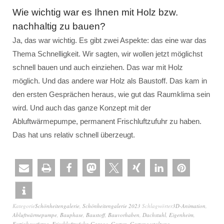
Wie wichtig war es Ihnen mit Holz bzw.
nachhaltig zu bauen?
Ja, das war wichtig. Es gibt zwei Aspekte: das eine war das
Thema Schnelligkeit. Wir sagten, wir wollen jetzt möglichst
schnell bauen und auch einziehen. Das war mit Holz
möglich. Und das andere war Holz als Baustoff. Das kam in
den ersten Gesprächen heraus, wie gut das Raumklima sein
wird. Und auch das ganze Konzept mit der
Abluftwärmepumpe, permanent Frischluftzufuhr zu haben.
Das hat uns relativ schnell überzeugt.
Kategorie
Schönheitengalerie
,
Schönheitengalerie 2023
Schlagwörter
3D-Animation
,
Abluftwärmepumpe
,
Bauphase
,
Baustoff
,
Bauvorhaben
,
Dachstuhl
,
Eigenheim
,
Fertighausfirma
,
Frischluftzufuhr
,
Garage
,
Garten
,
Gartengestaltung
,