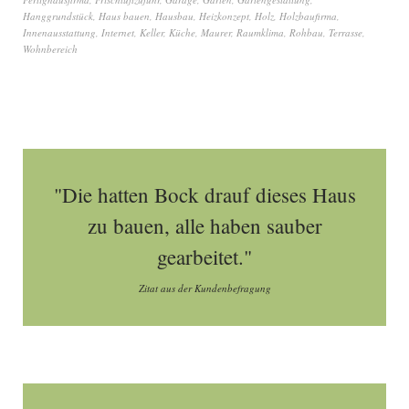
Hanggrundstück
,
Haus bauen
,
Hausbau
,
Heizkonzept
,
Holz
,
Holzbaufirma
,
Innenausstattung
,
Internet
,
Keller
,
Küche
,
Maurer
,
Raumklima
,
Rohbau
,
Terrasse
,
Wohnbereich
"Die hatten Bock drauf dieses Haus
zu bauen, alle haben sauber
gearbeitet."
Zitat aus der Kundenbefragung