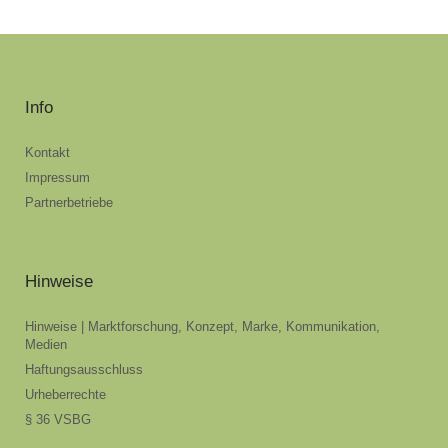
Info
Kontakt
Impressum
Partnerbetriebe
Hinweise
Hinweise | Marktforschung, Konzept, Marke, Kommunikation,
Medien
Haftungsausschluss
Urheberrechte
§ 36 VSBG