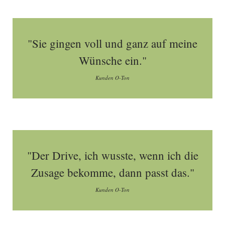
"Sie gingen voll und ganz auf meine
Wünsche ein."
Kunden O-Ton
"Der Drive, ich wusste, wenn ich die
Zusage bekomme, dann passt das."
Kunden O-Ton