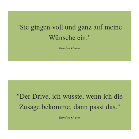
"Sie gingen voll und ganz auf meine
Wünsche ein."
Kunden O-Ton
"Der Drive, ich wusste, wenn ich die
Zusage bekomme, dann passt das."
Kunden O-Ton