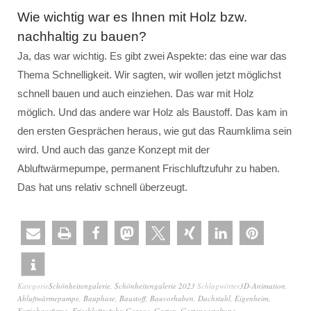
Wie wichtig war es Ihnen mit Holz bzw.
nachhaltig zu bauen?
Ja, das war wichtig. Es gibt zwei Aspekte: das eine war das
Thema Schnelligkeit. Wir sagten, wir wollen jetzt möglichst
schnell bauen und auch einziehen. Das war mit Holz
möglich. Und das andere war Holz als Baustoff. Das kam in
den ersten Gesprächen heraus, wie gut das Raumklima sein
wird. Und auch das ganze Konzept mit der
Abluftwärmepumpe, permanent Frischluftzufuhr zu haben.
Das hat uns relativ schnell überzeugt.
Kategorie
Schönheitengalerie
,
Schönheitengalerie 2023
Schlagwörter
3D-Animation
,
Abluftwärmepumpe
,
Bauphase
,
Baustoff
,
Bauvorhaben
,
Dachstuhl
,
Eigenheim
,
Fertighausfirma
,
Frischluftzufuhr
,
Garage
,
Garten
,
Gartengestaltung
,