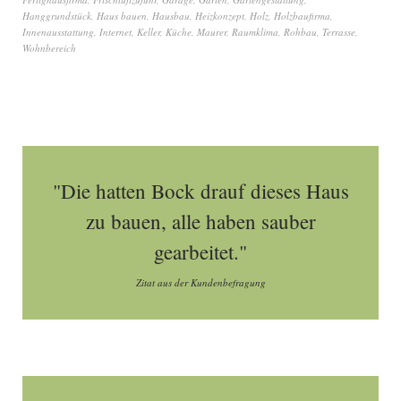
Hanggrundstück
,
Haus bauen
,
Hausbau
,
Heizkonzept
,
Holz
,
Holzbaufirma
,
Innenausstattung
,
Internet
,
Keller
,
Küche
,
Maurer
,
Raumklima
,
Rohbau
,
Terrasse
,
Wohnbereich
"Die hatten Bock drauf dieses Haus
zu bauen, alle haben sauber
gearbeitet."
Zitat aus der Kundenbefragung