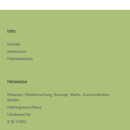
Info
Kontakt
Impressum
Partnerbetriebe
Hinweise
Hinweise | Marktforschung, Konzept, Marke, Kommunikation,
Medien
Haftungsausschluss
Urheberrechte
§ 36 VSBG