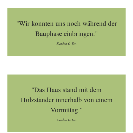
"Wir konnten uns noch während der
Bauphase einbringen."
Kunden O-Ton
"Das Haus stand mit dem
Holzständer innerhalb von einem
Vormittag."
Kunden O-Ton