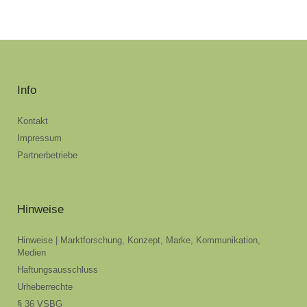
Info
Kontakt
Impressum
Partnerbetriebe
Hinweise
Hinweise | Marktforschung, Konzept, Marke, Kommunikation,
Medien
Haftungsausschluss
Urheberrechte
§ 36 VSBG