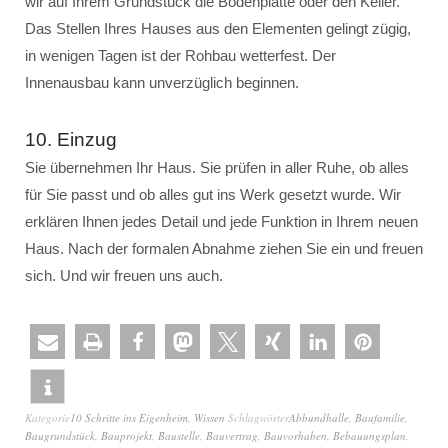
wir auf Ihrem Grundstück die Bodenplatte oder den Keller.
Das Stellen Ihres Hauses aus den Elementen gelingt zügig,
in wenigen Tagen ist der Rohbau wetterfest. Der
Innenausbau kann unverzüglich beginnen.
10. Einzug
Sie übernehmen Ihr Haus. Sie prüfen in aller Ruhe, ob alles
für Sie passt und ob alles gut ins Werk gesetzt wurde. Wir
erklären Ihnen jedes Detail und jede Funktion in Ihrem neuen
Haus. Nach der formalen Abnahme ziehen Sie ein und freuen
sich. Und wir freuen uns auch.
Kategorie
10 Schritte ins Eigenheim
,
Wissen
Schlagwörter
Abbundhalle
,
Baufamilie
,
Baugrundstück
,
Bauprojekt
,
Baustelle
,
Bauvertrag
,
Bauvorhaben
,
Bebauungsplan
,