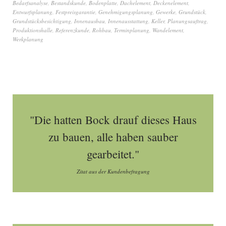
Bedarfsanalyse
,
Bestandskunde
,
Bodenplatte
,
Dachelement
,
Deckenelement
,
Entwurfsplanung
,
Festpreisgarantie
,
Genehmigungsplanung
,
Gewerke
,
Grundstück
,
Grundstücksbesichtigung
,
Innenausbau
,
Innenausstattung
,
Keller
,
Planungsauftrag
,
Produktionshalle
,
Referenzkunde
,
Rohbau
,
Terminplanung
,
Wandelement
,
Werkplanung
"Die hatten Bock drauf dieses Haus
zu bauen, alle haben sauber
gearbeitet."
Zitat aus der Kundenbefragung