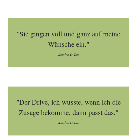
"Sie gingen voll und ganz auf meine
Wünsche ein."
Kunden O-Ton
"Der Drive, ich wusste, wenn ich die
Zusage bekomme, dann passt das."
Kunden O-Ton