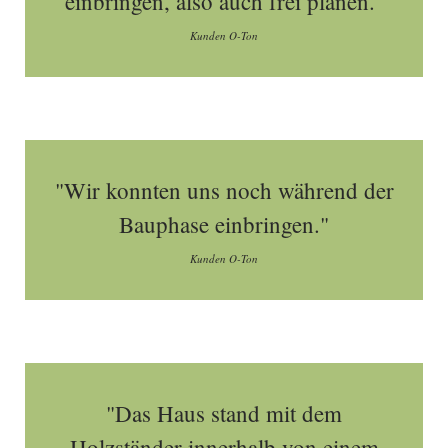
einbringen, also auch frei planen."
Kunden O-Ton
"Wir konnten uns noch während der
Bauphase einbringen."
Kunden O-Ton
"Das Haus stand mit dem
Holzständer innerhalb von einem