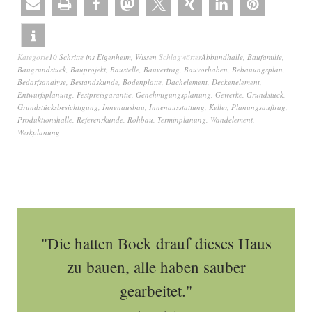
Kategorie
10 Schritte ins Eigenheim
,
Wissen
Schlagwörter
Abbundhalle
,
Baufamilie
,
Baugrundstück
,
Bauprojekt
,
Baustelle
,
Bauvertrag
,
Bauvorhaben
,
Bebauungsplan
,
Bedarfsanalyse
,
Bestandskunde
,
Bodenplatte
,
Dachelement
,
Deckenelement
,
Entwurfsplanung
,
Festpreisgarantie
,
Genehmigungsplanung
,
Gewerke
,
Grundstück
,
Grundstücksbesichtigung
,
Innenausbau
,
Innenausstattung
,
Keller
,
Planungsauftrag
,
Produktionshalle
,
Referenzkunde
,
Rohbau
,
Terminplanung
,
Wandelement
,
Werkplanung
"Die hatten Bock drauf dieses Haus
zu bauen, alle haben sauber
gearbeitet."