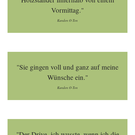
Vormittag."
Kunden O-Ton
"Sie gingen voll und ganz auf meine
Wünsche ein."
Kunden O-Ton
"Der Drive, ich wusste, wenn ich die