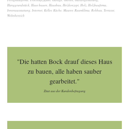
Hanggrundstück
,
Haus bauen
,
Hausbau
,
Heizkonzept
,
Holz
,
Holzbaufirma
,
Innenausstattung
,
Internet
,
Keller
,
Küche
,
Maurer
,
Raumklima
,
Rohbau
,
Terrasse
,
Wohnbereich
"Die hatten Bock drauf dieses Haus
zu bauen, alle haben sauber
gearbeitet."
Zitat aus der Kundenbefragung