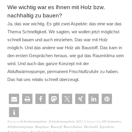
Wie wichtig war es Ihnen mit Holz bzw.
nachhaltig zu bauen?
Ja, das war wichtig. Es gibt zwei Aspekte: das eine war das
Thema Schnelligkeit. Wir sagten, wir wollen jetzt möglichst
schnell bauen und auch einziehen. Das war mit Holz
möglich. Und das andere war Holz als Baustoff. Das kam in
den ersten Gesprächen heraus, wie gut das Raumklima sein
wird. Und auch das ganze Konzept mit der
Abluftwärmepumpe, permanent Frischluftzufuhr zu haben.
Das hat uns relativ schnell überzeugt.
Kategorie
Schönheitengalerie
,
Schönheitengalerie 2023
Schlagwörter
3D-Animation
,
Abluftwärmepumpe
,
Bauphase
,
Baustoff
,
Bauvorhaben
,
Dachstuhl
,
Eigenheim
,
Fertighausfirma
,
Frischluftzufuhr
,
Garage
,
Garten
,
Gartengestaltung
,