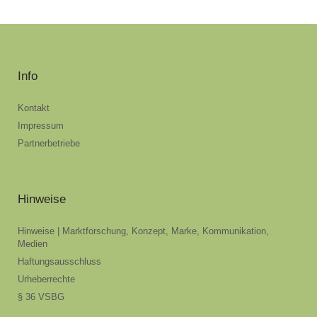
Info
Kontakt
Impressum
Partnerbetriebe
Hinweise
Hinweise | Marktforschung, Konzept, Marke, Kommunikation,
Medien
Haftungsausschluss
Urheberrechte
§ 36 VSBG