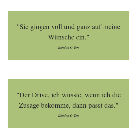
"Sie gingen voll und ganz auf meine
Wünsche ein."
Kunden O-Ton
"Der Drive, ich wusste, wenn ich die
Zusage bekomme, dann passt das."
Kunden O-Ton