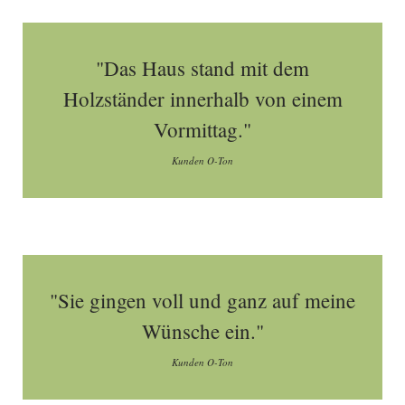
"Das Haus stand mit dem
Holzständer innerhalb von einem
Vormittag."
Kunden O-Ton
"Sie gingen voll und ganz auf meine
Wünsche ein."
Kunden O-Ton