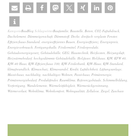
Kategorie
BauBlog
Schlagwörter
Baufamilie
,
Baustelle
,
Beton
,
CO2-Fußabdruck
,
Dachelement
,
Dämmeigenschaft
,
Dämmstoff
,
Decke
,
dreifach verglaste Fenster
,
Effizienzhaus-Standard
,
energieeffizientes Bauen
,
Energieeffizienz
,
Energiepreis
,
Energieverbrauch
,
Fertigungshalle
,
Fördermittel
,
Förderprodukt
,
Gebäudeenergiegesetz
,
Gebäudehülle
,
GEG
,
Haustechnik
,
Heizkosten
,
Heizungsluft
,
Heizwärmebedarf
,
hochgedämmte Gebäudehülle
,
Holzfaser
,
Holzhaus
,
KfW
,
KFW 40
,
KfW-40 Haus
,
KfW-Effizienzhaus 100
,
KfW-Förderbank
,
KfW-Haus
,
KfW-Standard
,
klimafreundlich
,
Klimaschutz
,
Klimawandel
,
Kredit
,
Luftdichtheit
,
Lüftungsanlage
,
Massivhaus
,
nachhaltig
,
nachhaltiges Wohnen
,
Passivhaus
,
Primärenergie
,
Primärenergiebedarf
,
Produktfinder
,
Raumklima
,
Referenzgebäude
,
Schimmelbildung
,
Vorfertigung
,
Wandelemente
,
Wärmeleitfähigkeit
,
Wärmerückgewinnung
,
Wärmeverlust
,
Wohnklima
,
Wohnkomfort
,
Wohnqualität
,
Zellulose
,
Ziegel
,
Zuschuss