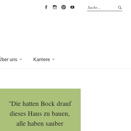
EYRICH-
EYRICH-
EYRICH-
EYRICH-
HALBIG
HALBIG
HALBIG
HALBIG
HOLZBAU
HOLZBAU
HOLZBAU
HOLZBAU
@
@
@
@
Facebook
Instagram
Pinterest
Youtube
Über uns
Karriere
"Die hatten Bock drauf
dieses Haus zu bauen,
alle haben sauber