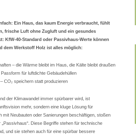
nfach: Ein Haus, das kaum Energie verbraucht, fühlt
, frische Luft ohne Zugluft und ein gesundes
t: KfW-40-Standard oder Passivhaus-Werte können
em Werkstoff Holz ist alles möglich:
en – die Wärme bleibt im Haus, die Kälte bleibt draußen
e Passform für luftdichte Gebäudehüllen
 – CO₂ speichern statt produzieren
n und der Klimawandel immer spürbarer wird, ist
unftsvision mehr, sondern eine kluge Lösung für
ch mit Neubauten oder Sanierungen beschäftigen, stoßen
r „Passivhaus“. Diese Begriffe stehen für technische
ind, und sie stehen auch für eine spürbar bessere