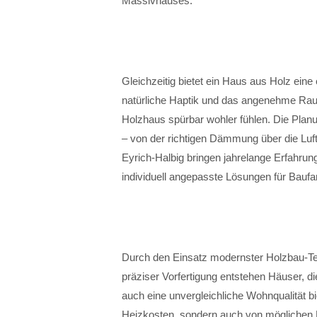
Massivhauses.
Gleichzeitig bietet ein Haus aus Holz eine
natürliche Haptik und das angenehme Rau
Holzhaus spürbar wohler fühlen. Die Plan
– von der richtigen Dämmung über die Luft
Eyrich-Halbig bringen jahrelange Erfahrun
individuell angepasste Lösungen für Baufa
Durch den Einsatz modernster Holzbau-Te
präziser Vorfertigung entstehen Häuser, d
auch eine unvergleichliche Wohnqualität bie
Heizkosten, sondern auch von möglichen K