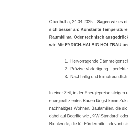
Oberthulba, 24.04.2025 –
Sagen wir es ei
sich besser an: Konstante Temperaturen
Raumklima. Oder technisch ausgedrück
wir. Mit EYRICH-HALBIG HOLZBAU und d
Hervorragende Dämmeigenschaft
Präzise Vorfertigung – perfekt
Nachhaltig und klimafreundlich
In einer Zeit, in der Energiepreise steige
energieeffizientes Bauen längst keine Zuk
nachhaltiges Wohnen. Baufamilien, die si
dabei auf Begriffe wie „KfW-Standard“ ode
Richtwerte, die für Fördermittel relevant s