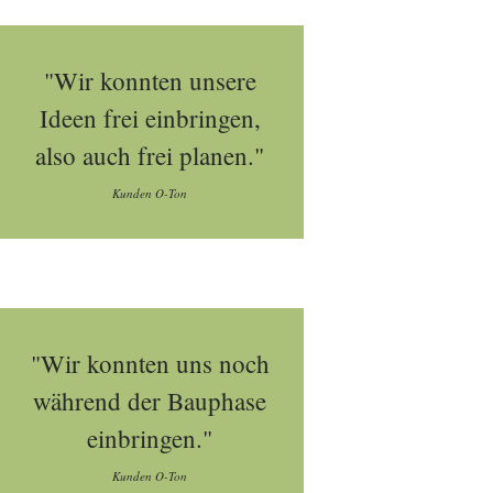
"Wir konnten unsere
Ideen frei einbringen,
also auch frei planen."
Kunden O-Ton
"Wir konnten uns noch
während der Bauphase
einbringen."
Kunden O-Ton