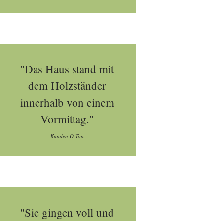
"Das Haus stand mit
dem Holzständer
innerhalb von einem
Vormittag."
Kunden O-Ton
"Sie gingen voll und