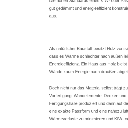
Die hohen Standards eines KfW- oder Pas
gut gedämmt und energieeffizient konstruie
aus.
Als natürlicher Baustoff besitzt Holz von 
dass es Wärme schlechter nach außen leitet 
Energieeffizienz. Ein Haus aus Holz blei
Wände kaum Energie nach draußen abge
Doch nicht nur das Material selbst trägt zu
Vorfertigung: Wandelemente, Decken und 
Fertigungshalle produziert und dann auf 
eine exakte Passform und eine nahezu luf
Wärmeverluste zu minimieren und KfW- od