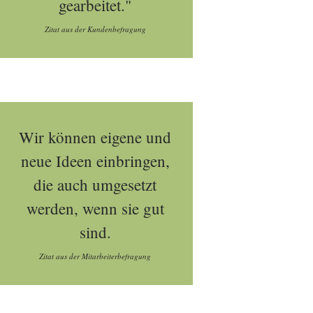
gearbeitet."
Zitat aus der Kundenbefragung
Wir können eigene und
neue Ideen einbringen,
die auch umgesetzt
werden, wenn sie gut
sind.
Zitat aus der Mitarbeiterbefragung