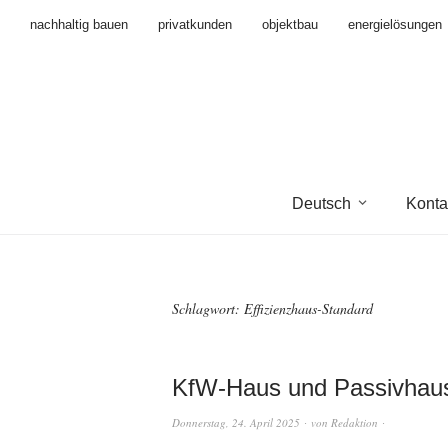
nachhaltig bauen
privatkunden
objektbau
energielösungen
Deutsch
Konta
Schlagwort:
Effizienzhaus-Standard
KfW-Haus und Passivhaus: 
Donnerstag, 24. April 2025
von
Redaktion