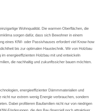
 einzigartige Wohnqualität. Die warmen Oberflächen, die
mklima sorgen dafür, dass sich Bewohner in einem
ung eines KfW- oder Passivhauses erfordert viel Know-how
dichtheit bis zur optimalen Haustechnik. Wir von Holzbau
g im energieeffizienten Holzbau mit und entwickeln
milien, die nachhaltig und zukunftssicher bauen möchten.
chnologien, energieeffizienter Dämmmaterialien und
ie nicht nur extrem wenig Energie verbrauchen, sondern
ten. Dabei profitieren Baufamilien nicht nur von niedrigen
fW-Förderungen, die den Bau finanziell noch attraktiver