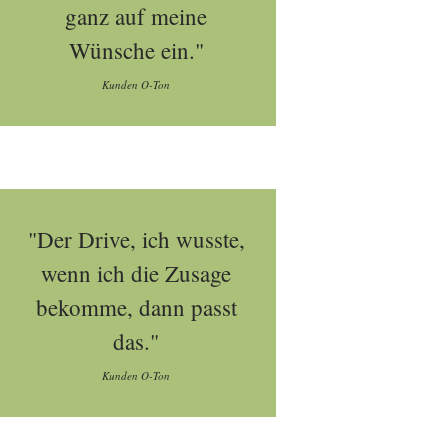
ganz auf meine
Wünsche ein."
Kunden O-Ton
"Der Drive, ich wusste,
wenn ich die Zusage
bekomme, dann passt
das."
Kunden O-Ton