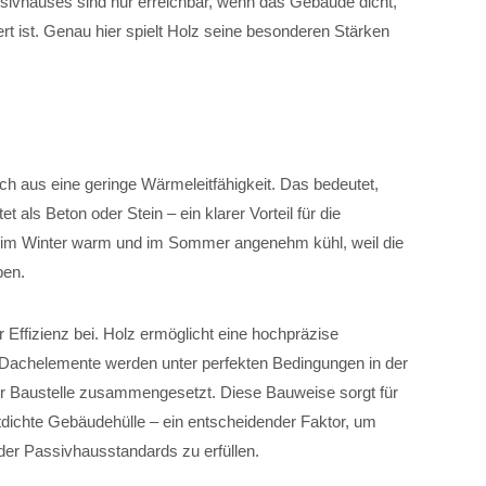
sivhauses sind nur erreichbar, wenn das Gebäude dicht,
rt ist. Genau hier spielt Holz seine besonderen Stärken
sich aus eine geringe Wärmeleitfähigkeit. Das bedeutet,
als Beton oder Stein – ein klarer Vorteil für die
bt im Winter warm und im Sommer angenehm kühl, weil die
ben.
r Effizienz bei. Holz ermöglicht eine hochpräzise
Dachelemente werden unter perfekten Bedingungen in der
der Baustelle zusammengesetzt. Diese Bauweise sorgt für
tdichte Gebäudehülle – ein entscheidender Faktor, um
er Passivhausstandards zu erfüllen.